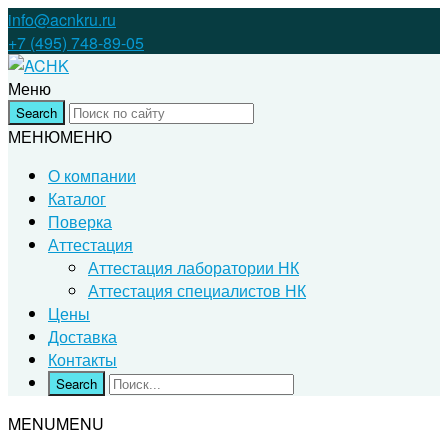
info@acnkru.ru
+7 (495) 748-89-05
Меню
МЕНЮ
МЕНЮ
О компании
Каталог
Поверка
Аттестация
Аттестация лаборатории НК
Аттестация специалистов НК
Цены
Доставка
Контакты
MENU
MENU