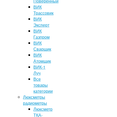
Поверенный
ВИК
Трассовик
ВИК
Эксперт
ВИК
Газпром
ВИК
Сварщик
ВИК
Атомщик
ВИК-1
Луч
Все
товары
категории
Люксметры
радиометры
Люксметр
ТКА-