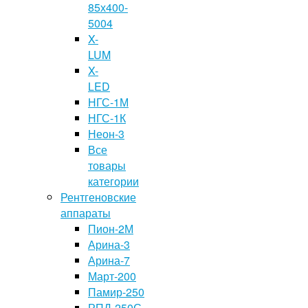
85х400-
5004
X-
LUM
X-
LED
НГС-1М
НГС-1К
Неон-3
Все
товары
категории
Рентгеновские
аппараты
Пион-2М
Арина-3
Арина-7
Март-200
Памир-250
РПД-250С