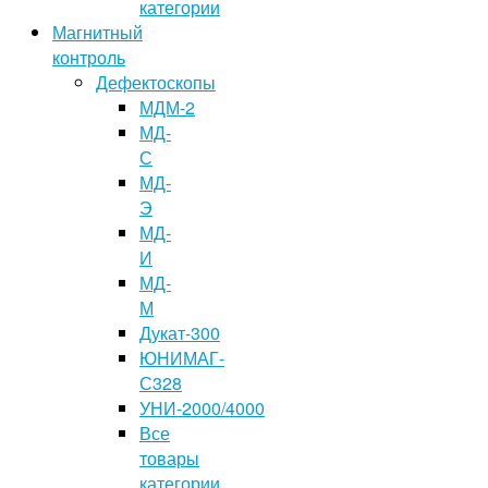
категории
Магнитный
контроль
Дефектоскопы
МДМ-2
МД-
С
МД-
Э
МД-
И
МД-
М
Дукат-300
ЮНИМАГ-
С328
УНИ-2000/4000
Все
товары
категории