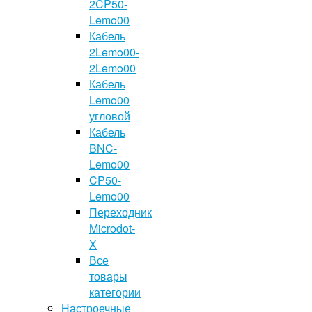
2CP50-
Lemo00
Кабель
2Lemo00-
2Lemo00
Кабель
Lemo00
угловой
Кабель
BNC-
Lemo00
CP50-
Lemo00
Переходник
Microdot-
Х
Все
товары
категории
Настроечные