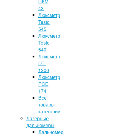
ПКМ
43
Люксметр
Testo
545
Люксметр
Testo
540
Люксметр
DT-
1300
Люксметр
PCE
174
Все
товары
категории
Лазерные
дальномеры
Дальномер