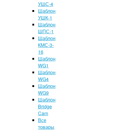
УШС-4
Шаблон
УШК-1
Шаблон
ШПС-1
Шаблон
КМС-3-
16
Шаблон
WG1
Шаблон
WG4
Шаблон
WG9
Шаблон
Bridge
Cam
Все
товары