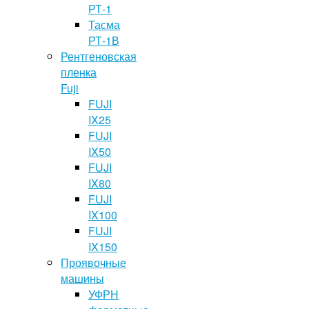
РТ-1
Тасма
РТ-1В
Рентгеновская
пленка
Fuji
FUJI
IX25
FUJI
IX50
FUJI
IX80
FUJI
IX100
FUJI
IX150
Проявочные
машины
УФРН