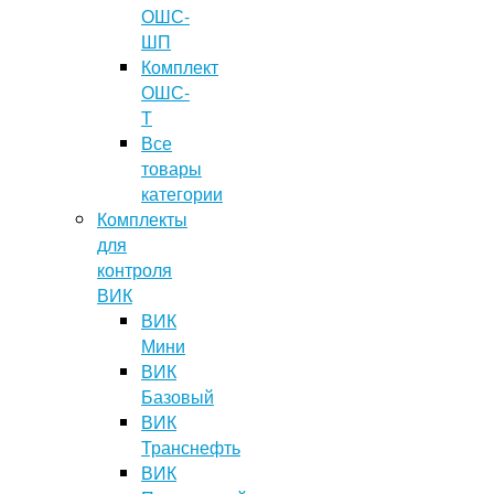
ОШС-
ШП
Комплект
ОШС-
Т
Все
товары
категории
Комплекты
для
контроля
ВИК
ВИК
Мини
ВИК
Базовый
ВИК
Транснефть
ВИК