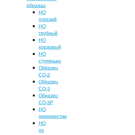
образцы
НО
плоский
НО
трубный
НО
хордовый
НО
ступенька
Образец
СО-2
Образец
СО-3
Образец
СО-3Р
НО
перекрестие
НО
по