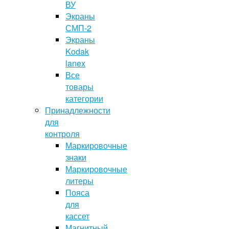
ВУ
Экраны
СМП-2
Экраны
Kodak
lanex
Все
товары
категории
Принадлежности
для
контроля
Маркировочные
знаки
Маркировочные
литеры
Пояса
для
кассет
Магнитный