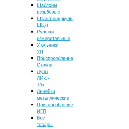
Шаблоны
резьбовые
Штангенциркули
ШЦ-1
Рулетки
измерительные
Угольники
УП
Приспособление
Струна
Лупы
ЛИ-3-
10x
Линейки
металлические
Приспособление
ИГП
Все
товары