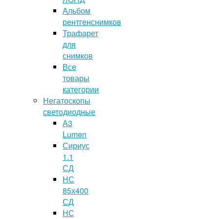
Альбом
рентгенснимков
Трафарет
для
снимков
Все
товары
категории
Негатоскопы
светодиодные
А3
Lumen
Сириус
1.1
СД
НС
85х400
СД
НС