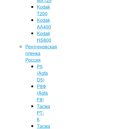
MX125
Kodak
T200
Kodak
АА400
Kodak
HS800
Рентгеновская
пленка
Россия
Р5
(Agfa
D5)
Р8Ф
(Agfa
F8)
Тасма
РТ-
К
Тасма