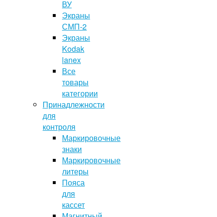
ВУ
Экраны
СМП-2
Экраны
Kodak
lanex
Все
товары
категории
Принадлежности
для
контроля
Маркировочные
знаки
Маркировочные
литеры
Пояса
для
кассет
Магнитный