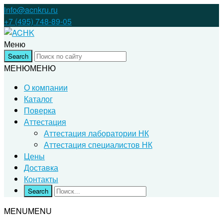
info@acnkru.ru
+7 (495) 748-89-05
Меню
МЕНЮ
МЕНЮ
О компании
Каталог
Поверка
Аттестация
Аттестация лаборатории НК
Аттестация специалистов НК
Цены
Доставка
Контакты
MENU
MENU