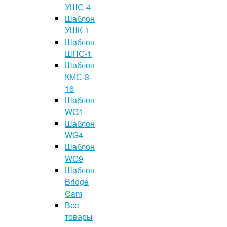
УШС-4
Шаблон
УШК-1
Шаблон
ШПС-1
Шаблон
КМС-3-
16
Шаблон
WG1
Шаблон
WG4
Шаблон
WG9
Шаблон
Bridge
Cam
Все
товары