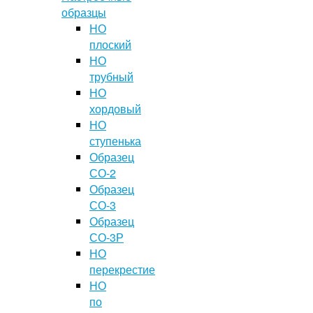
образцы
НО
плоский
НО
трубный
НО
хордовый
НО
ступенька
Образец
СО-2
Образец
СО-3
Образец
СО-3Р
НО
перекрестие
НО
по