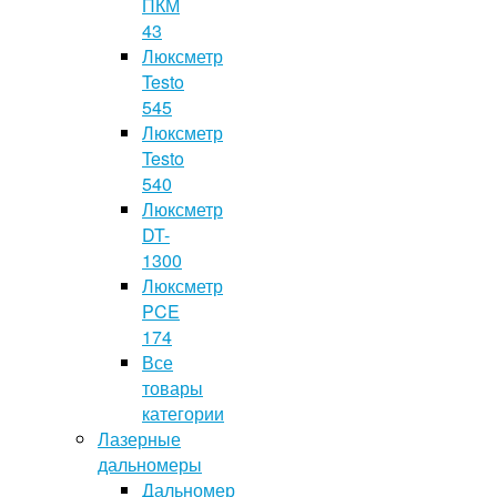
ПКМ
43
Люксметр
Testo
545
Люксметр
Testo
540
Люксметр
DT-
1300
Люксметр
PCE
174
Все
товары
категории
Лазерные
дальномеры
Дальномер