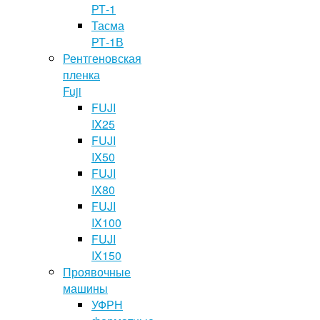
РТ-1
Тасма
РТ-1В
Рентгеновская
пленка
Fuji
FUJI
IX25
FUJI
IX50
FUJI
IX80
FUJI
IX100
FUJI
IX150
Проявочные
машины
УФРН