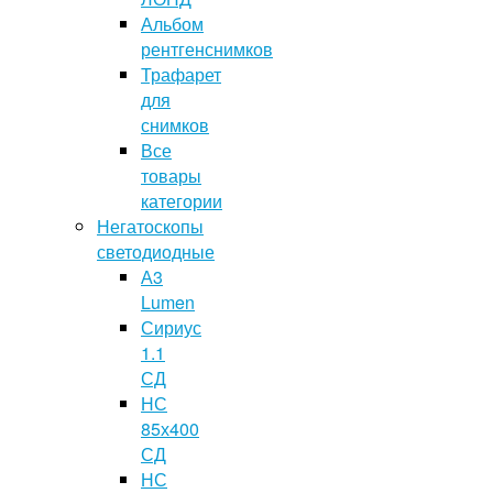
Альбом
рентгенснимков
Трафарет
для
снимков
Все
товары
категории
Негатоскопы
светодиодные
А3
Lumen
Сириус
1.1
СД
НС
85х400
СД
НС