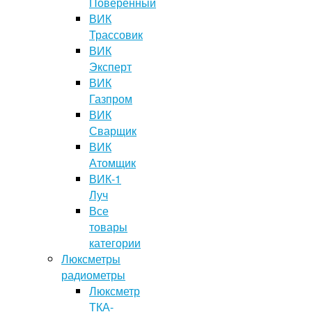
Поверенный
ВИК
Трассовик
ВИК
Эксперт
ВИК
Газпром
ВИК
Сварщик
ВИК
Атомщик
ВИК-1
Луч
Все
товары
категории
Люксметры
радиометры
Люксметр
ТКА-