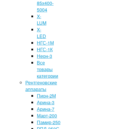
85х400-
5004
X-
LUM
X-
LED
НГС-1М
НГС-1К
Неон-3
Все
товары
категории
Рентгеновские
аппараты
Пион-2М
Арина-3
Арина-7
Март-200
Памир-250
РПД-250С