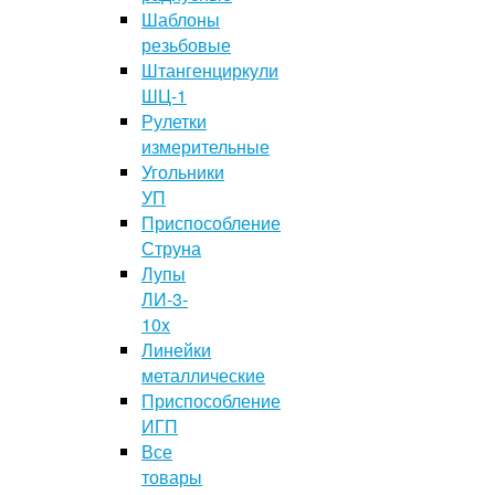
Шаблоны
резьбовые
Штангенциркули
ШЦ-1
Рулетки
измерительные
Угольники
УП
Приспособление
Струна
Лупы
ЛИ-3-
10x
Линейки
металлические
Приспособление
ИГП
Все
товары