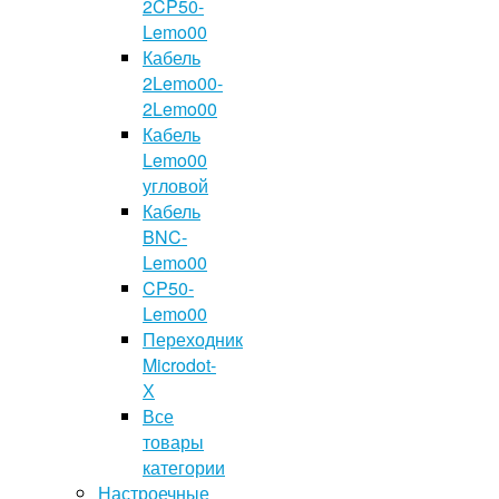
2CP50-
Lemo00
Кабель
2Lemo00-
2Lemo00
Кабель
Lemo00
угловой
Кабель
BNC-
Lemo00
CP50-
Lemo00
Переходник
Microdot-
Х
Все
товары
категории
Настроечные