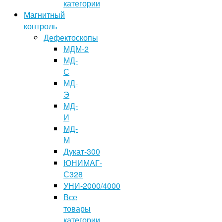
категории
Магнитный
контроль
Дефектоскопы
МДМ-2
МД-
С
МД-
Э
МД-
И
МД-
М
Дукат-300
ЮНИМАГ-
С328
УНИ-2000/4000
Все
товары
категории