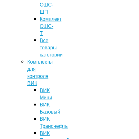
ОШС-
ШП
Комплект
ОШС-
Т
Все
товары
категории
Комплекты
для
контроля
ВИК
ВИК
Мини
ВИК
Базовый
ВИК
Транснефть
ВИК