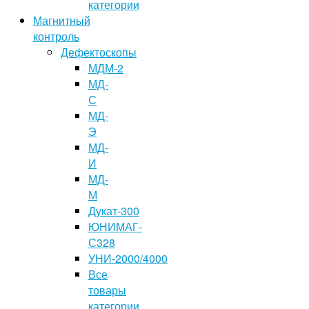
категории
Магнитный
контроль
Дефектоскопы
МДМ-2
МД-
С
МД-
Э
МД-
И
МД-
М
Дукат-300
ЮНИМАГ-
С328
УНИ-2000/4000
Все
товары
категории