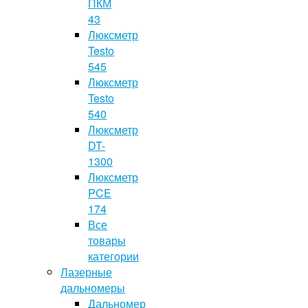
ПКМ
43
Люксметр
Testo
545
Люксметр
Testo
540
Люксметр
DT-
1300
Люксметр
PCE
174
Все
товары
категории
Лазерные
дальномеры
Дальномер