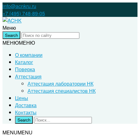
info@acnkru.ru
+7 (495) 748-89-05
Меню
МЕНЮ
МЕНЮ
О компании
Каталог
Поверка
Аттестация
Аттестация лаборатории НК
Аттестация специалистов НК
Цены
Доставка
Контакты
MENU
MENU