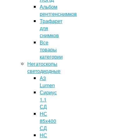
Альбом
рентгенснимков
Трафарет
для
снимков
Все
товары
категории
Негатоскопы
светодиодные
А3
Lumen
Сириус
1.1
СД
НС
85х400
СД
НС