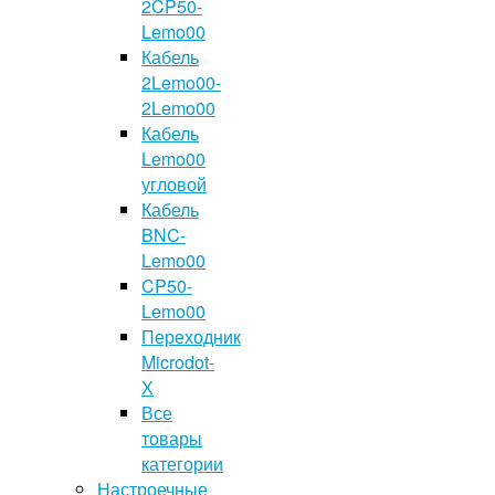
2CP50-
Lemo00
Кабель
2Lemo00-
2Lemo00
Кабель
Lemo00
угловой
Кабель
BNC-
Lemo00
CP50-
Lemo00
Переходник
Microdot-
Х
Все
товары
категории
Настроечные