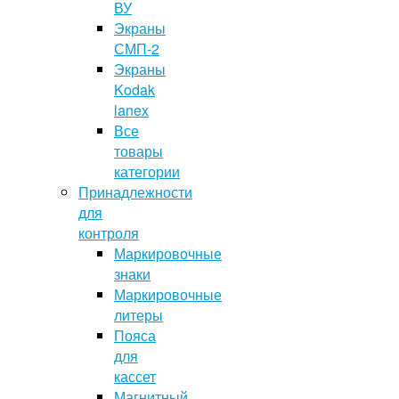
ВУ
Экраны
СМП-2
Экраны
Kodak
lanex
Все
товары
категории
Принадлежности
для
контроля
Маркировочные
знаки
Маркировочные
литеры
Пояса
для
кассет
Магнитный