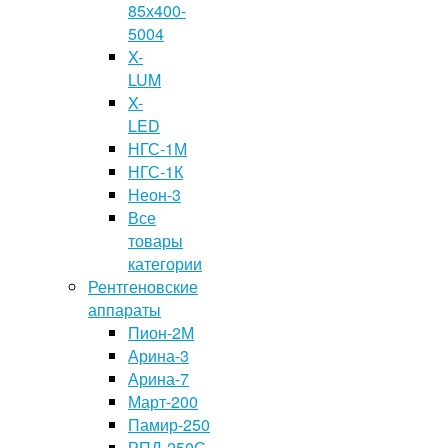
85х400-
5004
X-
LUM
X-
LED
НГС-1М
НГС-1К
Неон-3
Все
товары
категории
Рентгеновские
аппараты
Пион-2М
Арина-3
Арина-7
Март-200
Памир-250
РПД-250С