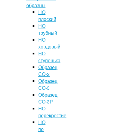
образцы
НО
плоский
НО
трубный
НО
хордовый
НО
ступенька
Образец
СО-2
Образец
СО-3
Образец
СО-3Р
НО
перекрестие
НО
по