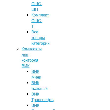
ОШС-
ШП
Комплект
ОШС-
Т
Все
товары
категории
Комплекты
для
контроля
ВИК
ВИК
Мини
ВИК
Базовый
ВИК
Транснефть
ВИК