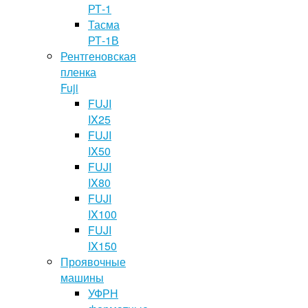
РТ-1
Тасма
РТ-1В
Рентгеновская
пленка
Fuji
FUJI
IX25
FUJI
IX50
FUJI
IX80
FUJI
IX100
FUJI
IX150
Проявочные
машины
УФРН