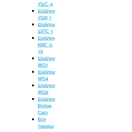
УШС-4
Шаблон
УШК-1
Шаблон
ШПС-1
Шаблон
КМС-3-
16
Шаблон
WG1
Шаблон
WG4
Шаблон
WG9
Шаблон
Bridge
Cam
Все
товары