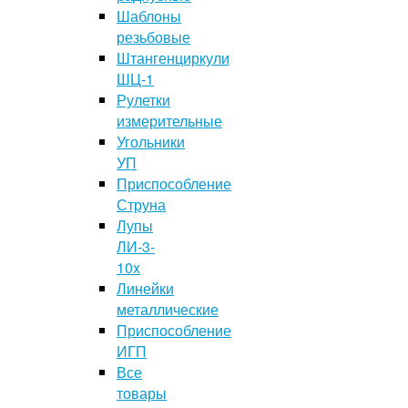
Шаблоны
резьбовые
Штангенциркули
ШЦ-1
Рулетки
измерительные
Угольники
УП
Приспособление
Струна
Лупы
ЛИ-3-
10x
Линейки
металлические
Приспособление
ИГП
Все
товары