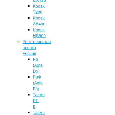
MX125
Kodak
T200
Kodak
АА400
Kodak
HS800
Рентгеновская
пленка
Россия
Р5
(Agfa
D5)
Р8Ф
(Agfa
F8)
Тасма
РТ-
К
Тасма