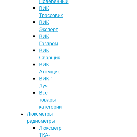
Поверенный
ВИК
Трассовик
ВИК
Эксперт
ВИК
Газпром
ВИК
Сварщик
ВИК
Атомщик
ВИК-1
Луч
Все
товары
категории
Люксметры
радиометры
Люксметр
ТКА-