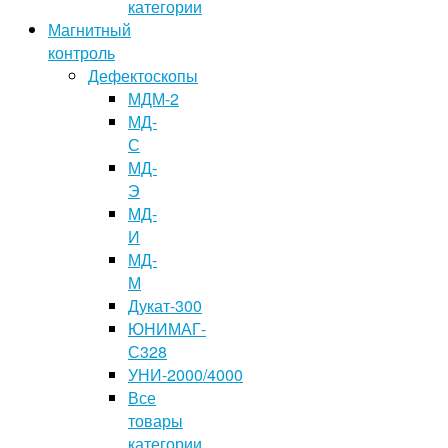
категории
Магнитный
контроль
Дефектоскопы
МДМ-2
МД-
С
МД-
Э
МД-
И
МД-
М
Дукат-300
ЮНИМАГ-
С328
УНИ-2000/4000
Все
товары
категории