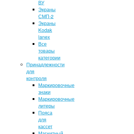
ВУ
Экраны
СМП-2
Экраны
Kodak
lanex
Все
товары
категории
Принадлежности
для
контроля
Маркировочные
знаки
Маркировочные
литеры
Пояса
для
кассет
Магнитный