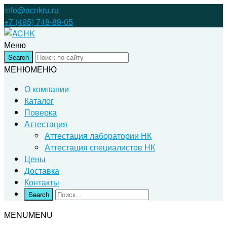
info@acnkru.ru
+7 (495) 748-89-05
Меню
МЕНЮ
МЕНЮ
О компании
Каталог
Поверка
Аттестация
Аттестация лаборатории НК
Аттестация специалистов НК
Цены
Доставка
Контакты
MENU
MENU