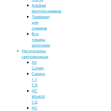
Альбом
рентгенснимков
Трафарет
для
снимков
Все
товары
категории
Негатоскопы
светодиодные
А3
Lumen
Сириус
1.1
СД
НС
85х400
СД
НС