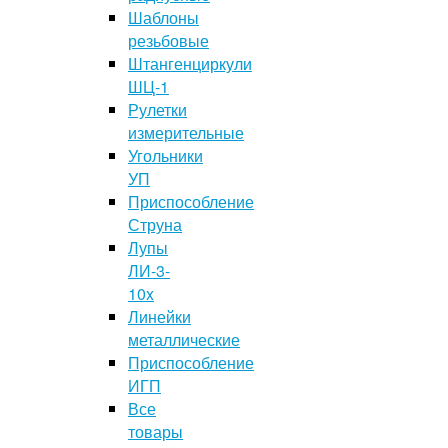
Шаблоны
резьбовые
Штангенциркули
ШЦ-1
Рулетки
измерительные
Угольники
УП
Приспособление
Струна
Лупы
ЛИ-3-
10x
Линейки
металлические
Приспособление
ИГП
Все
товары