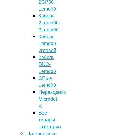
2CP50-
Lemo00
Кабель
2Lemo00-
2Lemo00
Кабель
Lemo00
угловой
Кабель
BNC-
Lemo00
CP50-
Lemo00
Переходник
Microdot-
Х
Все
товары
категории
Настроечные