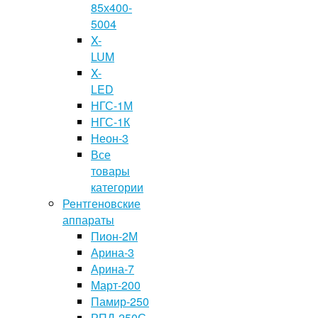
85х400-
5004
X-
LUM
X-
LED
НГС-1М
НГС-1К
Неон-3
Все
товары
категории
Рентгеновские
аппараты
Пион-2М
Арина-3
Арина-7
Март-200
Памир-250
РПД-250С