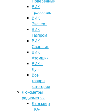
Поверенный
ВИК
Трассовик
ВИК
Эксперт
ВИК
Газпром
ВИК
Сварщик
ВИК
Атомщик
ВИК-1
Луч
Все
товары
категории
Люксметры
радиометры
Люксметр
ТКА-