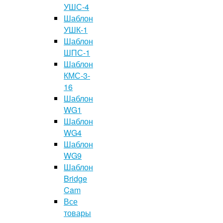
УШС-4
Шаблон
УШК-1
Шаблон
ШПС-1
Шаблон
КМС-3-
16
Шаблон
WG1
Шаблон
WG4
Шаблон
WG9
Шаблон
Bridge
Cam
Все
товары