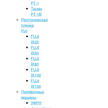
РТ-1
Тасма
РТ-1В
Рентгеновская
пленка
Fuji
FUJI
IX25
FUJI
IX50
FUJI
IX80
FUJI
IX100
FUJI
IX150
Проявочные
машины
УФРН