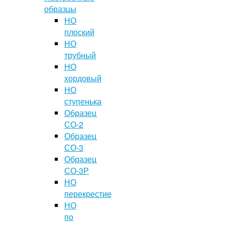
образцы
НО
плоский
НО
трубный
НО
хордовый
НО
ступенька
Образец
СО-2
Образец
СО-3
Образец
СО-3Р
НО
перекрестие
НО
по