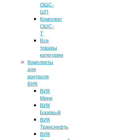
ОШС-
ШП
Комплект
ОШС-
Т
Все
товары
категории
Комплекты
для
контроля
ВИК
ВИК
Мини
ВИК
Базовый
ВИК
Транснефть
ВИК