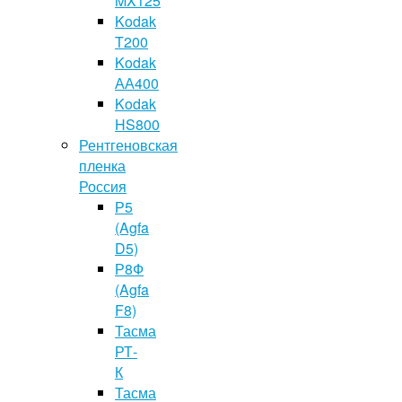
MX125
Kodak
T200
Kodak
АА400
Kodak
HS800
Рентгеновская
пленка
Россия
Р5
(Agfa
D5)
Р8Ф
(Agfa
F8)
Тасма
РТ-
К
Тасма