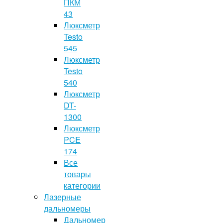
ПКМ
43
Люксметр
Testo
545
Люксметр
Testo
540
Люксметр
DT-
1300
Люксметр
PCE
174
Все
товары
категории
Лазерные
дальномеры
Дальномер