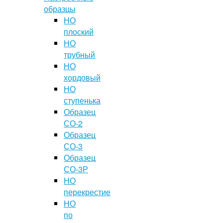
образцы
НО
плоский
НО
трубный
НО
хордовый
НО
ступенька
Образец
СО-2
Образец
СО-3
Образец
СО-3Р
НО
перекрестие
НО
по