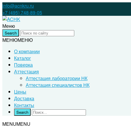
info@acnkru.ru
+7 (495) 748-89-05
Меню
МЕНЮ
МЕНЮ
О компании
Каталог
Поверка
Аттестация
Аттестация лаборатории НК
Аттестация специалистов НК
Цены
Доставка
Контакты
MENU
MENU