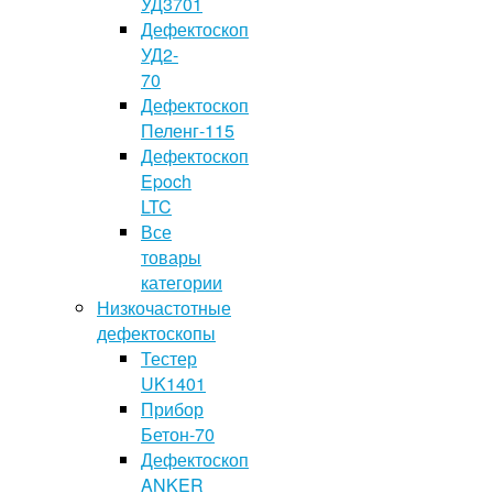
УД3701
Дефектоскоп
УД2-
70
Дефектоскоп
Пеленг-115
Дефектоскоп
Epoch
LTC
Все
товары
категории
Низкочастотные
дефектоскопы
Тестер
UK1401
Прибор
Бетон-70
Дефектоскоп
ANKER