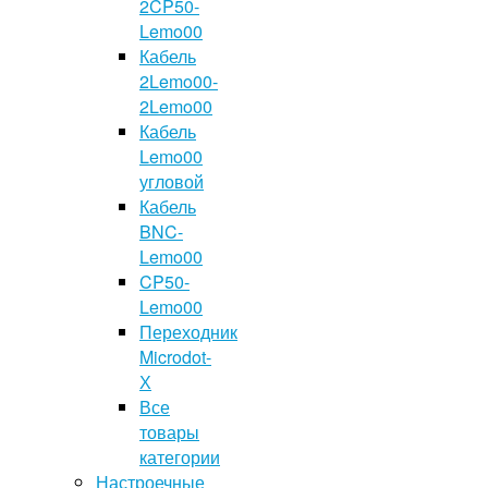
2CP50-
Lemo00
Кабель
2Lemo00-
2Lemo00
Кабель
Lemo00
угловой
Кабель
BNC-
Lemo00
CP50-
Lemo00
Переходник
Microdot-
Х
Все
товары
категории
Настроечные