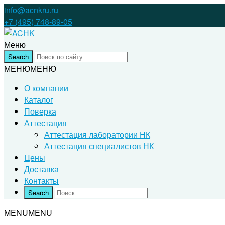
info@acnkru.ru
+7 (495) 748-89-05
Меню
МЕНЮ
МЕНЮ
О компании
Каталог
Поверка
Аттестация
Аттестация лаборатории НК
Аттестация специалистов НК
Цены
Доставка
Контакты
MENU
MENU