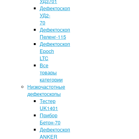
УД3701
Дефектоскоп
УД2-
70
Дефектоскоп
Пеленг-115
Дефектоскоп
Epoch
LTC
Все
товары
категории
Низкочастотные
дефектоскопы
Тестер
UK1401
Прибор
Бетон-70
Дефектоскоп
ANKER