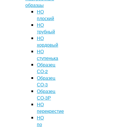
образцы
НО
плоский
НО
трубный
НО
хордовый
НО
ступенька
Образец
СО-2
Образец
СО-3
Образец
СО-3Р
НО
перекрестие
НО
по