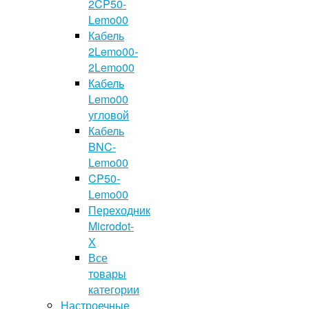
2CP50-
Lemo00
Кабель
2Lemo00-
2Lemo00
Кабель
Lemo00
угловой
Кабель
BNC-
Lemo00
CP50-
Lemo00
Переходник
Microdot-
Х
Все
товары
категории
Настроечные