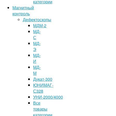
категории
Магнитный
контроль
Дефектоскопы
МДМ-2
МД-
С
МД-
Э
МД-
И
МД-
М
Дукат-300
ЮНИМАГ-
С328
УНИ-2000/4000
Все
товары
категории