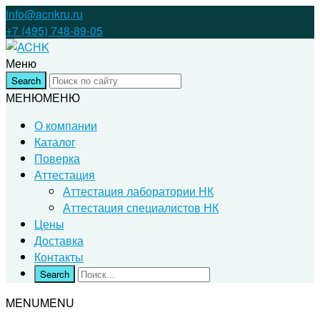
info@acnkru.ru
+7 (495) 748-89-05
Меню
МЕНЮ
МЕНЮ
О компании
Каталог
Поверка
Аттестация
Аттестация лаборатории НК
Аттестация специалистов НК
Цены
Доставка
Контакты
MENU
MENU