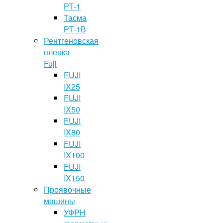
РТ-1
Тасма
РТ-1В
Рентгеновская
пленка
Fuji
FUJI
IX25
FUJI
IX50
FUJI
IX80
FUJI
IX100
FUJI
IX150
Проявочные
машины
УФРН