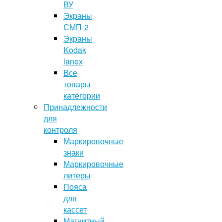
ВУ
Экраны
СМП-2
Экраны
Kodak
lanex
Все
товары
категории
Принадлежности
для
контроля
Маркировочные
знаки
Маркировочные
литеры
Пояса
для
кассет
Магнитный