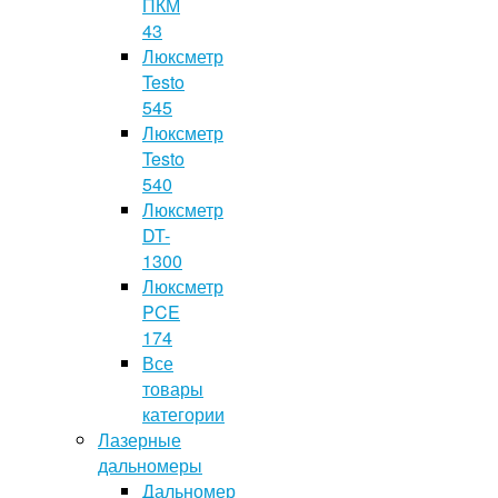
ПКМ
43
Люксметр
Testo
545
Люксметр
Testo
540
Люксметр
DT-
1300
Люксметр
PCE
174
Все
товары
категории
Лазерные
дальномеры
Дальномер