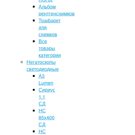
Альбом
рентгенснимков
Трафарет
для
снимков
Все
товары
категории
Негатоскопы
светодиодные
А3
Lumen
Сириус
1.1
СД
НС
85х400
СД
НС