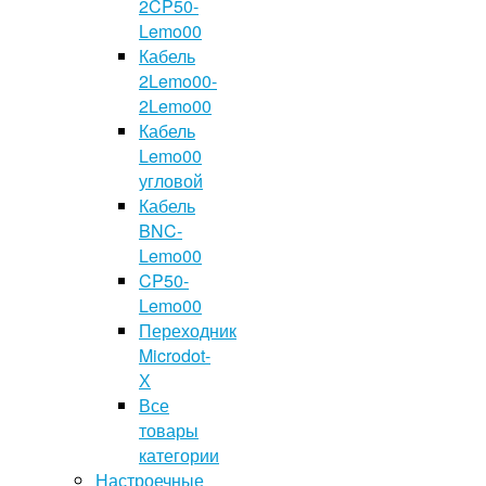
2CP50-
Lemo00
Кабель
2Lemo00-
2Lemo00
Кабель
Lemo00
угловой
Кабель
BNC-
Lemo00
CP50-
Lemo00
Переходник
Microdot-
Х
Все
товары
категории
Настроечные