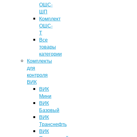
ОШС-
ШП
Комплект
ОШС-
Т
Все
товары
категории
Комплекты
для
контроля
ВИК
ВИК
Мини
ВИК
Базовый
ВИК
Транснефть
ВИК