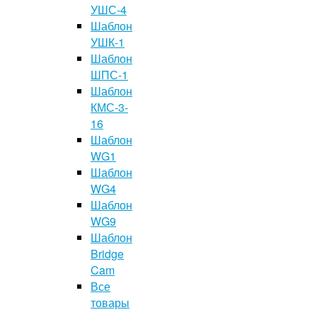
УШС-4
Шаблон
УШК-1
Шаблон
ШПС-1
Шаблон
КМС-3-
16
Шаблон
WG1
Шаблон
WG4
Шаблон
WG9
Шаблон
Bridge
Cam
Все
товары