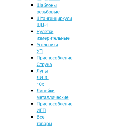
Шаблоны
резьбовые
Штангенциркули
ШЦ-1
Рулетки
измерительные
Угольники
УП
Приспособление
Струна
Лупы
ЛИ-3-
10x
Линейки
металлические
Приспособление
ИГП
Все
товары