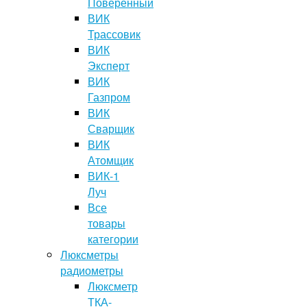
Поверенный
ВИК
Трассовик
ВИК
Эксперт
ВИК
Газпром
ВИК
Сварщик
ВИК
Атомщик
ВИК-1
Луч
Все
товары
категории
Люксметры
радиометры
Люксметр
ТКА-