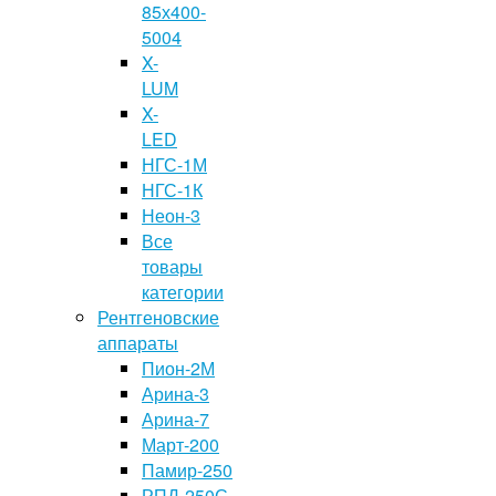
85х400-
5004
X-
LUM
X-
LED
НГС-1М
НГС-1К
Неон-3
Все
товары
категории
Рентгеновские
аппараты
Пион-2М
Арина-3
Арина-7
Март-200
Памир-250
РПД-250С