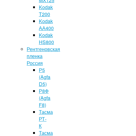
MX125
Kodak
T200
Kodak
АА400
Kodak
HS800
Рентгеновская
пленка
Россия
Р5
(Agfa
D5)
Р8Ф
(Agfa
F8)
Тасма
РТ-
К
Тасма