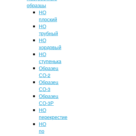
образцы
НО
плоский
НО
трубный
НО
хордовый
НО
ступенька
Образец
СО-2
Образец
СО-3
Образец
СО-3Р
НО
перекрестие
НО
по