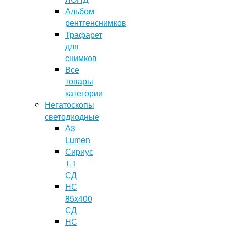
Альбом
рентгенснимков
Трафарет
для
снимков
Все
товары
категории
Негатоскопы
светодиодные
А3
Lumen
Сириус
1.1
СД
НС
85х400
СД
НС