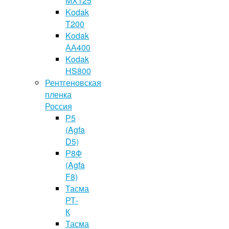
MX125
Kodak
T200
Kodak
АА400
Kodak
HS800
Рентгеновская
пленка
Россия
Р5
(Agfa
D5)
Р8Ф
(Agfa
F8)
Тасма
РТ-
К
Тасма