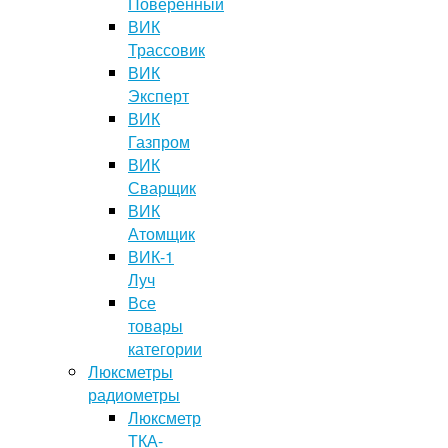
Поверенный
ВИК
Трассовик
ВИК
Эксперт
ВИК
Газпром
ВИК
Сварщик
ВИК
Атомщик
ВИК-1
Луч
Все
товары
категории
Люксметры
радиометры
Люксметр
ТКА-