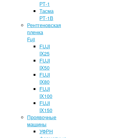
РТ-1
Тасма
РТ-1В
Рентгеновская
пленка
Fuji
FUJI
IX25
FUJI
IX50
FUJI
IX80
FUJI
IX100
FUJI
IX150
Проявочные
машины
УФРН