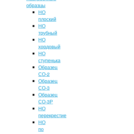
образцы
НО
плоский
НО
трубный
НО
хордовый
НО
ступенька
Образец
СО-2
Образец
СО-3
Образец
СО-3Р
НО
перекрестие
НО
по