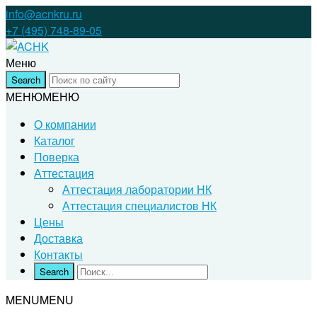
info@acnkru.ru
+7 (495) 748-89-05
Меню
МЕНЮ
МЕНЮ
О компании
Каталог
Поверка
Аттестация
Аттестация лаборатории НК
Аттестация специалистов НК
Цены
Доставка
Контакты
MENU
MENU