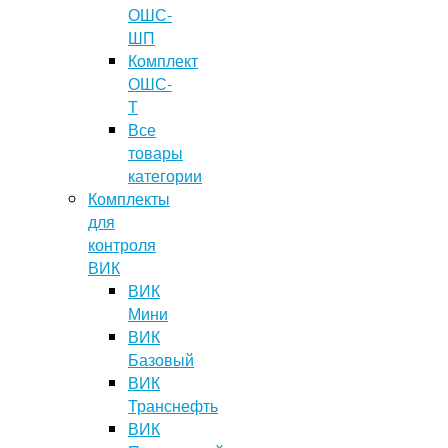
ОШС-
ШП
Комплект
ОШС-
Т
Все
товары
категории
Комплекты
для
контроля
ВИК
ВИК
Мини
ВИК
Базовый
ВИК
Транснефть
ВИК