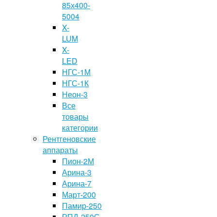
85х400-
5004
X-
LUM
X-
LED
НГС-1М
НГС-1К
Неон-3
Все
товары
категории
Рентгеновские
аппараты
Пион-2М
Арина-3
Арина-7
Март-200
Памир-250
РПД-250С