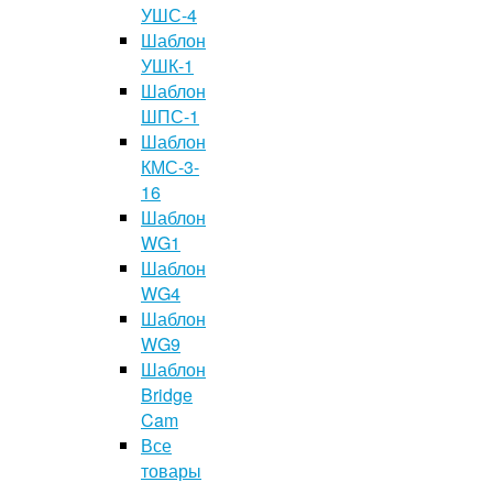
УШС-4
Шаблон
УШК-1
Шаблон
ШПС-1
Шаблон
КМС-3-
16
Шаблон
WG1
Шаблон
WG4
Шаблон
WG9
Шаблон
Bridge
Cam
Все
товары