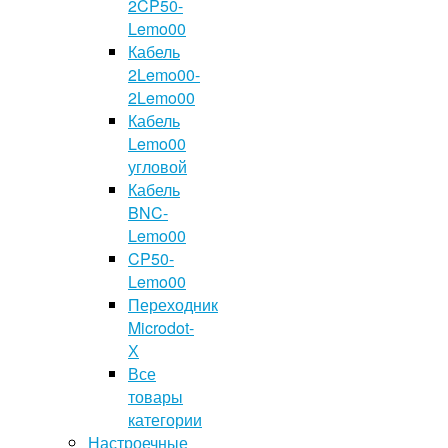
2CP50-
Lemo00
Кабель
2Lemo00-
2Lemo00
Кабель
Lemo00
угловой
Кабель
BNC-
Lemo00
CP50-
Lemo00
Переходник
Microdot-
Х
Все
товары
категории
Настроечные