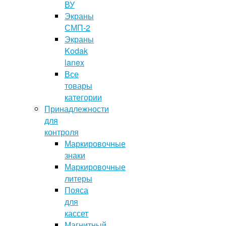
ВУ
Экраны
СМП-2
Экраны
Kodak
lanex
Все
товары
категории
Принадлежности
для
контроля
Маркировочные
знаки
Маркировочные
литеры
Пояса
для
кассет
Магнитный