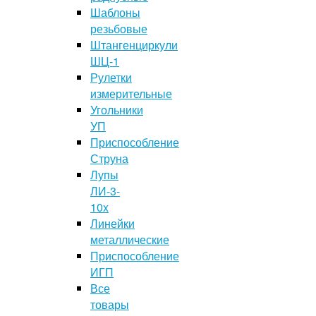
Шаблоны
резьбовые
Штангенциркули
ШЦ-1
Рулетки
измерительные
Угольники
УП
Приспособление
Струна
Лупы
ЛИ-3-
10x
Линейки
металлические
Приспособление
ИГП
Все
товары