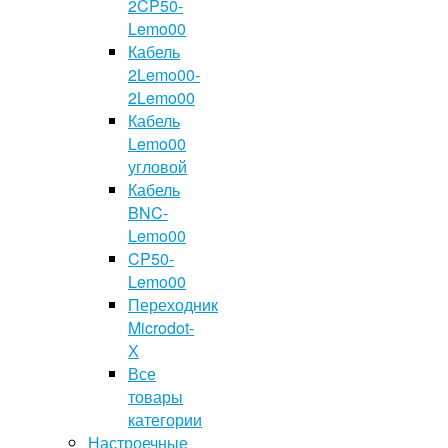
2CP50-
Lemo00
Кабель
2Lemo00-
2Lemo00
Кабель
Lemo00
угловой
Кабель
BNC-
Lemo00
CP50-
Lemo00
Переходник
Microdot-
Х
Все
товары
категории
Настроечные