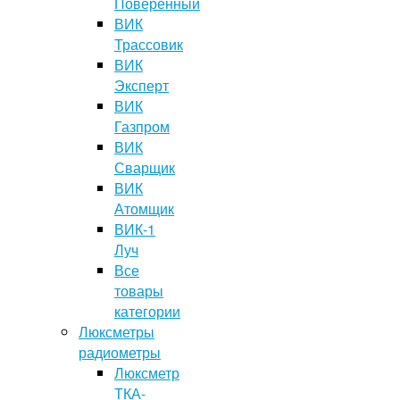
Поверенный
ВИК
Трассовик
ВИК
Эксперт
ВИК
Газпром
ВИК
Сварщик
ВИК
Атомщик
ВИК-1
Луч
Все
товары
категории
Люксметры
радиометры
Люксметр
ТКА-