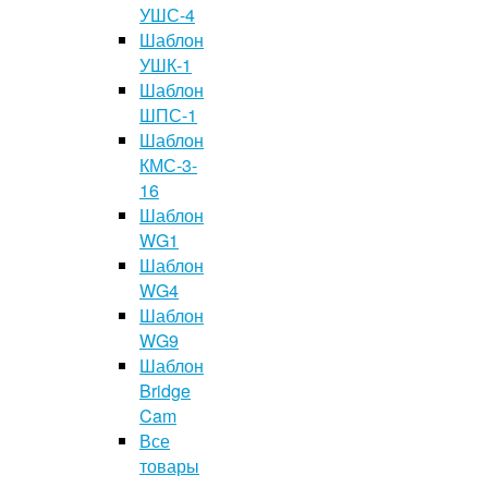
УШС-4
Шаблон
УШК-1
Шаблон
ШПС-1
Шаблон
КМС-3-
16
Шаблон
WG1
Шаблон
WG4
Шаблон
WG9
Шаблон
Bridge
Cam
Все
товары