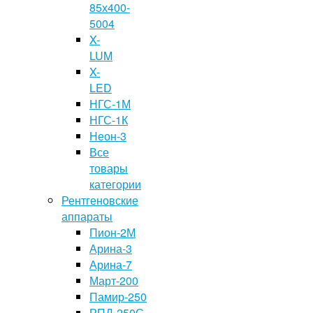
85х400-
5004
X-
LUM
X-
LED
НГС-1М
НГС-1К
Неон-3
Все
товары
категории
Рентгеновские
аппараты
Пион-2М
Арина-3
Арина-7
Март-200
Памир-250
РПД-250С