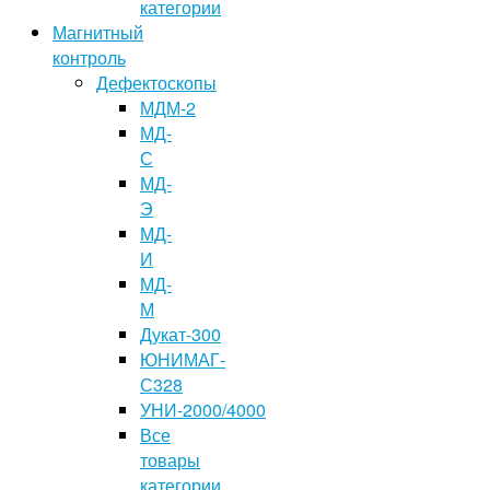
категории
Магнитный
контроль
Дефектоскопы
МДМ-2
МД-
С
МД-
Э
МД-
И
МД-
М
Дукат-300
ЮНИМАГ-
С328
УНИ-2000/4000
Все
товары
категории