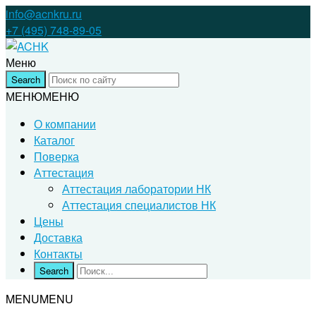
info@acnkru.ru
+7 (495) 748-89-05
Меню
МЕНЮ
МЕНЮ
О компании
Каталог
Поверка
Аттестация
Аттестация лаборатории НК
Аттестация специалистов НК
Цены
Доставка
Контакты
MENU
MENU