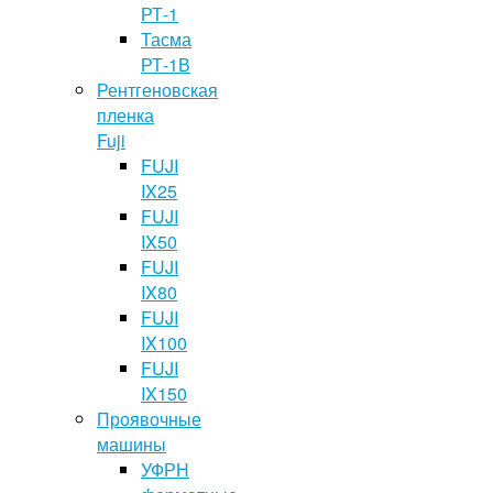
РТ-1
Тасма
РТ-1В
Рентгеновская
пленка
Fuji
FUJI
IX25
FUJI
IX50
FUJI
IX80
FUJI
IX100
FUJI
IX150
Проявочные
машины
УФРН