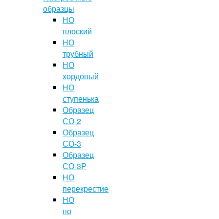
образцы
НО
плоский
НО
трубный
НО
хордовый
НО
ступенька
Образец
СО-2
Образец
СО-3
Образец
СО-3Р
НО
перекрестие
НО
по