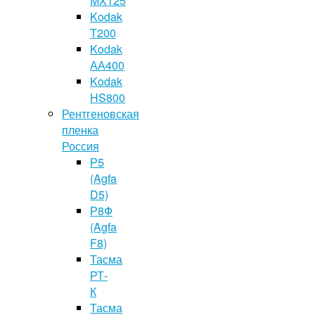
MX125
Kodak
T200
Kodak
АА400
Kodak
HS800
Рентгеновская
пленка
Россия
Р5
(Agfa
D5)
Р8Ф
(Agfa
F8)
Тасма
РТ-
К
Тасма