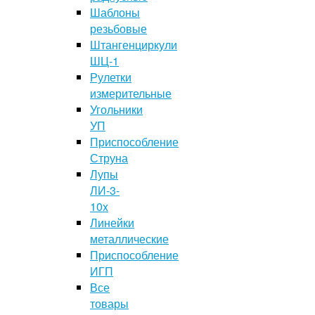
Шаблоны
резьбовые
Штангенциркули
ШЦ-1
Рулетки
измерительные
Угольники
УП
Приспособление
Струна
Лупы
ЛИ-3-
10x
Линейки
металлические
Приспособление
ИГП
Все
товары