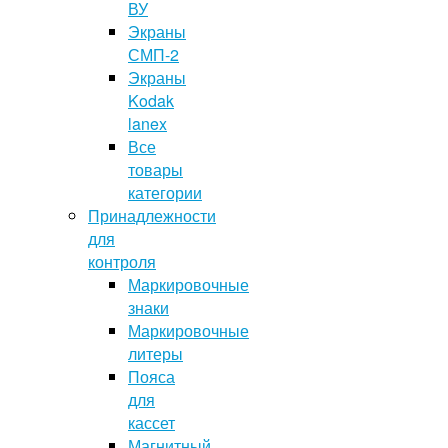
ВУ
Экраны
СМП-2
Экраны
Kodak
lanex
Все
товары
категории
Принадлежности
для
контроля
Маркировочные
знаки
Маркировочные
литеры
Пояса
для
кассет
Магнитный