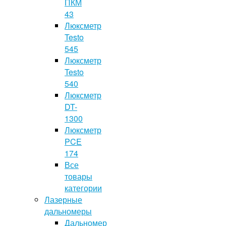
ПКМ
43
Люксметр
Testo
545
Люксметр
Testo
540
Люксметр
DT-
1300
Люксметр
PCE
174
Все
товары
категории
Лазерные
дальномеры
Дальномер