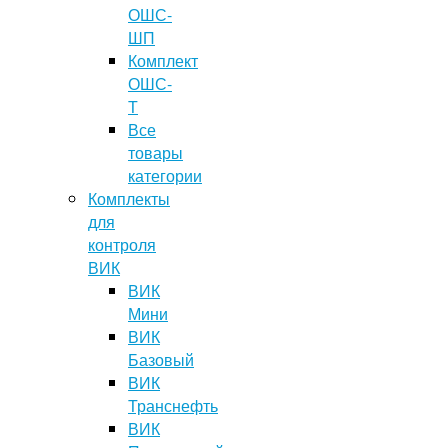
ОШС-
ШП
Комплект
ОШС-
Т
Все
товары
категории
Комплекты
для
контроля
ВИК
ВИК
Мини
ВИК
Базовый
ВИК
Транснефть
ВИК