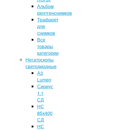
Альбом
рентгенснимков
Трафарет
для
снимков
Все
товары
категории
Негатоскопы
светодиодные
А3
Lumen
Сириус
1.1
СД
НС
85х400
СД
НС