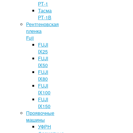
РТ-1
Тасма
РТ-1В
Рентгеновская
пленка
Fuji
FUJI
IX25
FUJI
IX50
FUJI
IX80
FUJI
IX100
FUJI
IX150
Проявочные
машины
УФРН