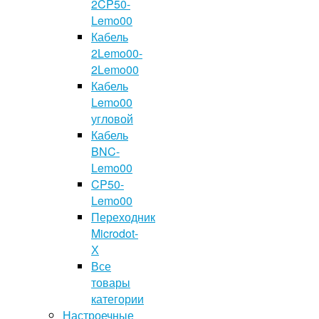
2CP50-
Lemo00
Кабель
2Lemo00-
2Lemo00
Кабель
Lemo00
угловой
Кабель
BNC-
Lemo00
CP50-
Lemo00
Переходник
Microdot-
Х
Все
товары
категории
Настроечные