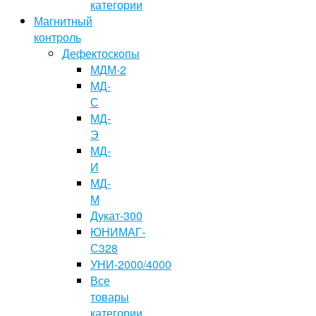
категории
Магнитный
контроль
Дефектоскопы
МДМ-2
МД-
С
МД-
Э
МД-
И
МД-
М
Дукат-300
ЮНИМАГ-
С328
УНИ-2000/4000
Все
товары
категории