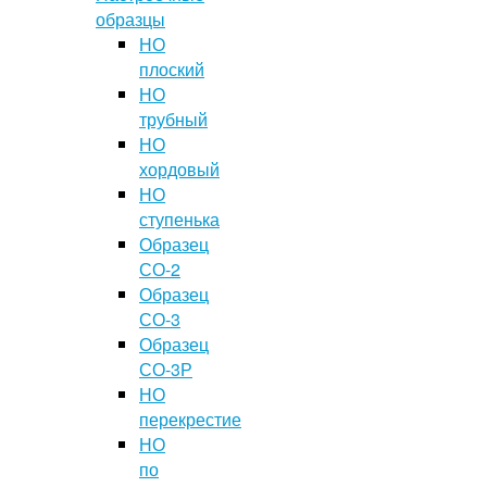
образцы
НО
плоский
НО
трубный
НО
хордовый
НО
ступенька
Образец
СО-2
Образец
СО-3
Образец
СО-3Р
НО
перекрестие
НО
по