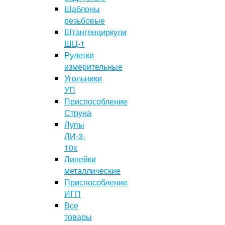
Шаблоны
резьбовые
Штангенциркули
ШЦ-1
Рулетки
измерительные
Угольники
УП
Приспособление
Струна
Лупы
ЛИ-3-
10x
Линейки
металлические
Приспособление
ИГП
Все
товары