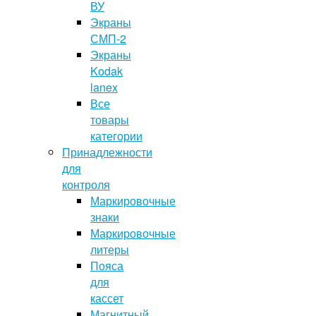
ВУ
Экраны
СМП-2
Экраны
Kodak
lanex
Все
товары
категории
Принадлежности
для
контроля
Маркировочные
знаки
Маркировочные
литеры
Пояса
для
кассет
Магнитный