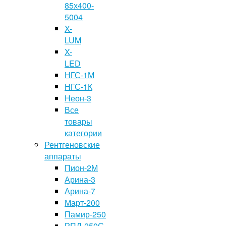
85х400-
5004
X-
LUM
X-
LED
НГС-1М
НГС-1К
Неон-3
Все
товары
категории
Рентгеновские
аппараты
Пион-2М
Арина-3
Арина-7
Март-200
Памир-250
РПД-250С