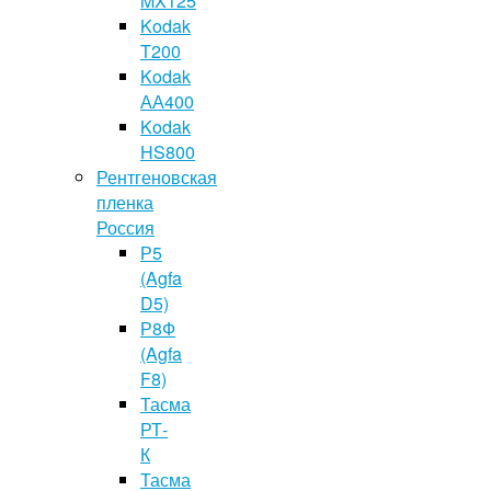
MX125
Kodak
T200
Kodak
АА400
Kodak
HS800
Рентгеновская
пленка
Россия
Р5
(Agfa
D5)
Р8Ф
(Agfa
F8)
Тасма
РТ-
К
Тасма