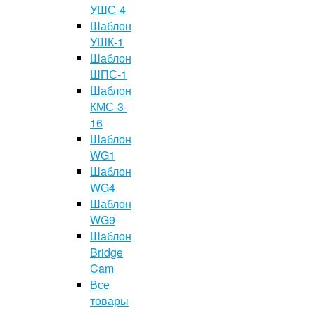
УШС-4
Шаблон
УШК-1
Шаблон
ШПС-1
Шаблон
КМС-3-
16
Шаблон
WG1
Шаблон
WG4
Шаблон
WG9
Шаблон
Bridge
Cam
Все
товары