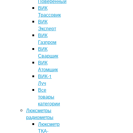
Поверенный
ВИК
Трассовик
ВИК
Эксперт
ВИК
Газпром
ВИК
Сварщик
ВИК
Атомщик
ВИК-1
Луч
Все
товары
категории
Люксметры
радиометры
Люксметр
ТКА-