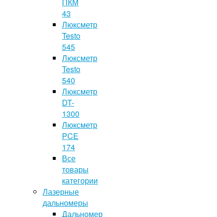
ПКМ
43
Люксметр
Testo
545
Люксметр
Testo
540
Люксметр
DT-
1300
Люксметр
PCE
174
Все
товары
категории
Лазерные
дальномеры
Дальномер