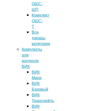
ОШС-
ШП
Комплект
ОШС-
Т
Все
товары
категории
Комплекты
для
контроля
ВИК
ВИК
Мини
ВИК
Базовый
ВИК
Транснефть
ВИК