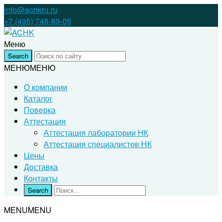
info@acnkru.ru
+7 (495) 748-89-05
Меню
МЕНЮ
МЕНЮ
О компании
Каталог
Поверка
Аттестация
Аттестация лаборатории НК
Аттестация специалистов НК
Цены
Доставка
Контакты
MENU
MENU