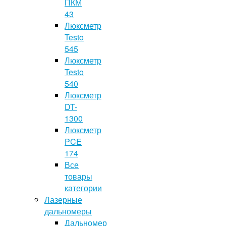
ПКМ
43
Люксметр
Testo
545
Люксметр
Testo
540
Люксметр
DT-
1300
Люксметр
PCE
174
Все
товары
категории
Лазерные
дальномеры
Дальномер