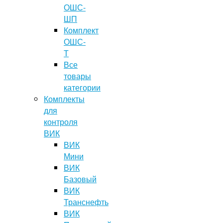
ОШС-
ШП
Комплект
ОШС-
Т
Все
товары
категории
Комплекты
для
контроля
ВИК
ВИК
Мини
ВИК
Базовый
ВИК
Транснефть
ВИК