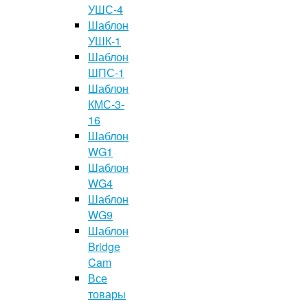
УШС-4
Шаблон
УШК-1
Шаблон
ШПС-1
Шаблон
КМС-3-
16
Шаблон
WG1
Шаблон
WG4
Шаблон
WG9
Шаблон
Bridge
Cam
Все
товары