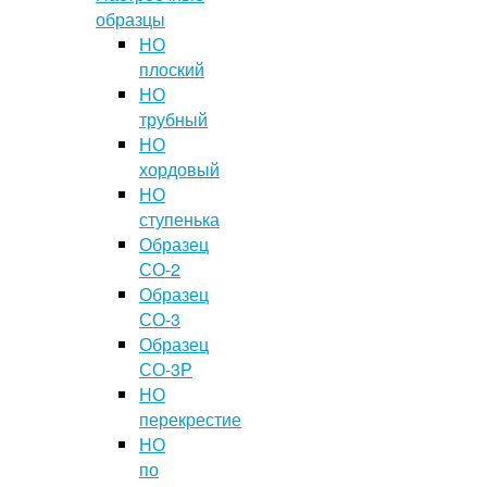
образцы
НО
плоский
НО
трубный
НО
хордовый
НО
ступенька
Образец
СО-2
Образец
СО-3
Образец
СО-3Р
НО
перекрестие
НО
по