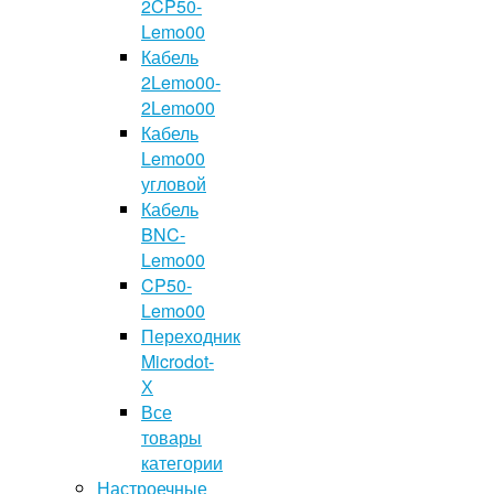
2CP50-
Lemo00
Кабель
2Lemo00-
2Lemo00
Кабель
Lemo00
угловой
Кабель
BNC-
Lemo00
CP50-
Lemo00
Переходник
Microdot-
Х
Все
товары
категории
Настроечные