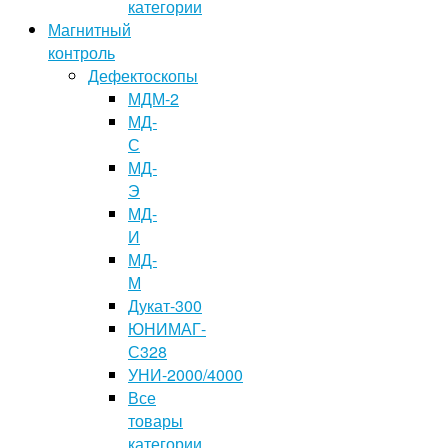
категории
Магнитный
контроль
Дефектоскопы
МДМ-2
МД-
С
МД-
Э
МД-
И
МД-
М
Дукат-300
ЮНИМАГ-
С328
УНИ-2000/4000
Все
товары
категории