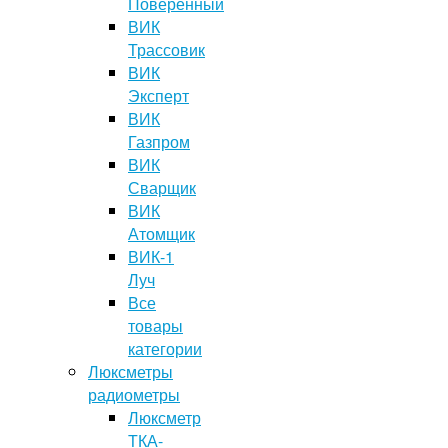
Поверенный
ВИК
Трассовик
ВИК
Эксперт
ВИК
Газпром
ВИК
Сварщик
ВИК
Атомщик
ВИК-1
Луч
Все
товары
категории
Люксметры
радиометры
Люксметр
ТКА-