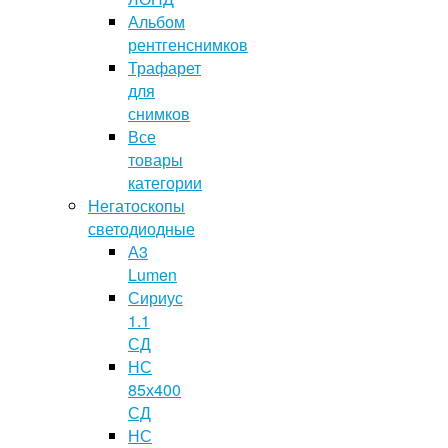
Альбом
рентгенснимков
Трафарет
для
снимков
Все
товары
категории
Негатоскопы
светодиодные
А3
Lumen
Сириус
1.1
СД
НС
85х400
СД
НС