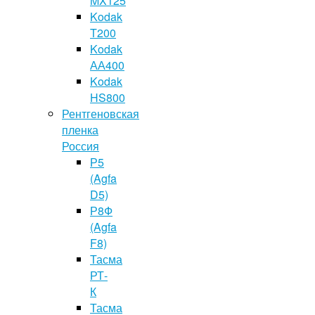
MX125
Kodak
T200
Kodak
АА400
Kodak
HS800
Рентгеновская
пленка
Россия
Р5
(Agfa
D5)
Р8Ф
(Agfa
F8)
Тасма
РТ-
К
Тасма