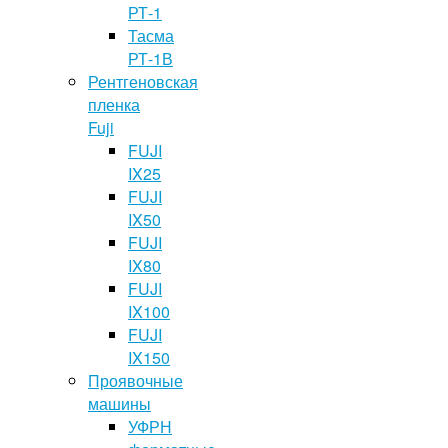
РТ-1
Тасма
РТ-1В
Рентгеновская
пленка
Fuji
FUJI
IX25
FUJI
IX50
FUJI
IX80
FUJI
IX100
FUJI
IX150
Проявочные
машины
УФРН