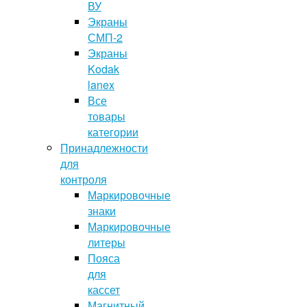
ВУ
Экраны
СМП-2
Экраны
Kodak
lanex
Все
товары
категории
Принадлежности
для
контроля
Маркировочные
знаки
Маркировочные
литеры
Пояса
для
кассет
Магнитный