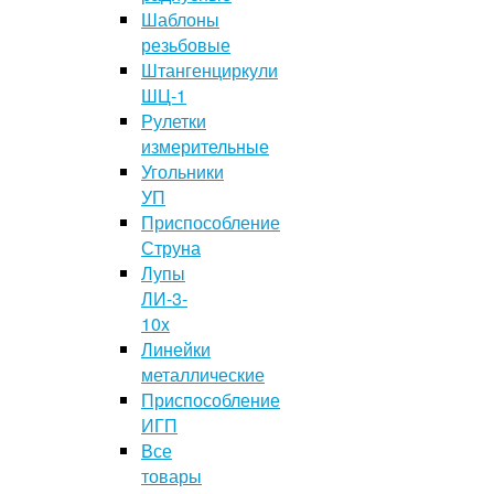
Шаблоны
резьбовые
Штангенциркули
ШЦ-1
Рулетки
измерительные
Угольники
УП
Приспособление
Струна
Лупы
ЛИ-3-
10x
Линейки
металлические
Приспособление
ИГП
Все
товары