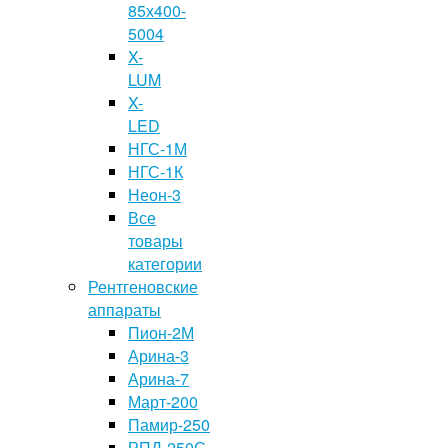
85х400-
5004
X-
LUM
X-
LED
НГС-1М
НГС-1К
Неон-3
Все
товары
категории
Рентгеновские
аппараты
Пион-2М
Арина-3
Арина-7
Март-200
Памир-250
РПД-250С