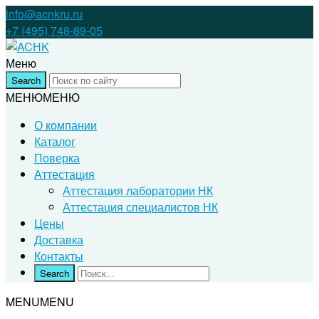
info@acnkru.ru
+7 (495) 748-89-05
Меню
МЕНЮ
МЕНЮ
О компании
Каталог
Поверка
Аттестация
Аттестация лаборатории НК
Аттестация специалистов НК
Цены
Доставка
Контакты
MENU
MENU