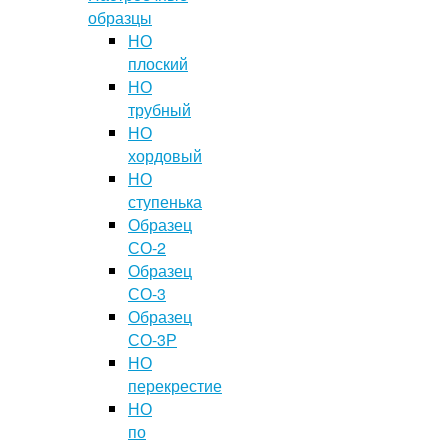
образцы
НО
плоский
НО
трубный
НО
хордовый
НО
ступенька
Образец
СО-2
Образец
СО-3
Образец
СО-3Р
НО
перекрестие
НО
по