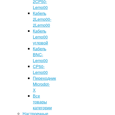
2CP50-
Lemo00
Кабель
2Lemo00-
2Lemo00
Кабель
Lemo00
угловой
Кабель
BNC-
Lemo00
CP50-
Lemo00
Переходник
Microdot-
Х
Все
товары
категории
Настроечные