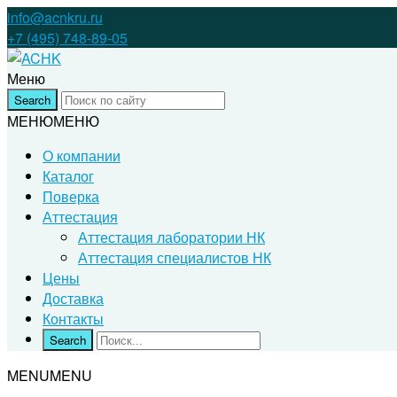
info@acnkru.ru
+7 (495) 748-89-05
Меню
МЕНЮ
МЕНЮ
О компании
Каталог
Поверка
Аттестация
Аттестация лаборатории НК
Аттестация специалистов НК
Цены
Доставка
Контакты
MENU
MENU