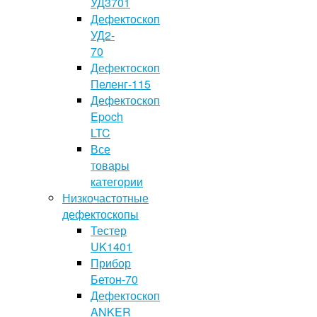
УД3701
Дефектоскоп
УД2-
70
Дефектоскоп
Пеленг-115
Дефектоскоп
Epoch
LTC
Все
товары
категории
Низкочастотные
дефектоскопы
Тестер
UK1401
Прибор
Бетон-70
Дефектоскоп
ANKER