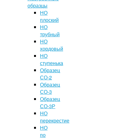
образцы
НО
плоский
НО
трубный
НО
хордовый
НО
ступенька
Образец
СО-2
Образец
СО-3
Образец
СО-3Р
НО
перекрестие
НО
по