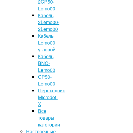
2CP50-
Lemo00
Кабель
2Lemo00-
2Lemo00
Кабель
Lemo00
угловой
Кабель
BNC-
Lemo00
CP50-
Lemo00
Переходник
Microdot-
Х
Все
товары
категории
Настроечные