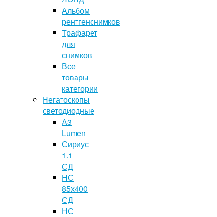
Альбом
рентгенснимков
Трафарет
для
снимков
Все
товары
категории
Негатоскопы
светодиодные
А3
Lumen
Сириус
1.1
СД
НС
85х400
СД
НС