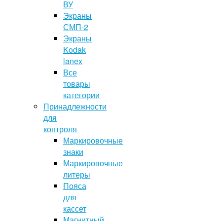
ВУ
Экраны
СМП-2
Экраны
Kodak
lanex
Все
товары
категории
Принадлежности
для
контроля
Маркировочные
знаки
Маркировочные
литеры
Пояса
для
кассет
Магнитный