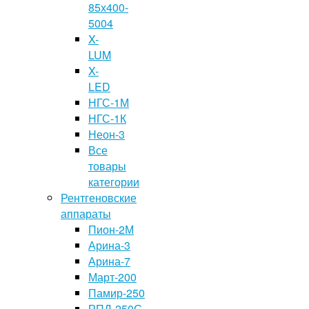
85х400-
5004
X-
LUM
X-
LED
НГС-1М
НГС-1К
Неон-3
Все
товары
категории
Рентгеновские
аппараты
Пион-2М
Арина-3
Арина-7
Март-200
Памир-250
РПД-250С