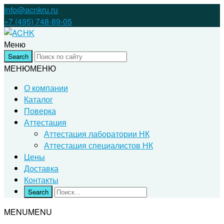
info@acnkru.ru
+7 (495) 748-89-05
Меню
МЕНЮ
МЕНЮ
О компании
Каталог
Поверка
Аттестация
Аттестация лаборатории НК
Аттестация специалистов НК
Цены
Доставка
Контакты
MENU
MENU