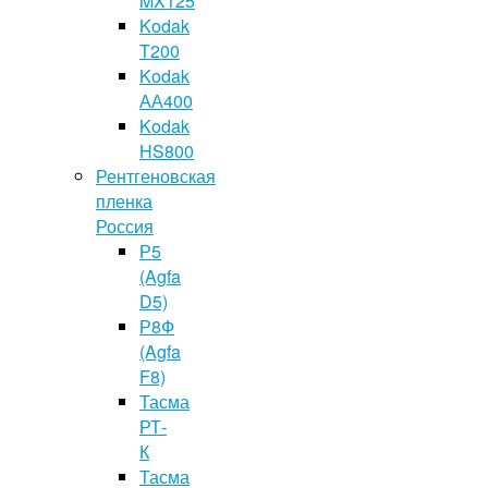
MX125
Kodak
T200
Kodak
АА400
Kodak
HS800
Рентгеновская
пленка
Россия
Р5
(Agfa
D5)
Р8Ф
(Agfa
F8)
Тасма
РТ-
К
Тасма