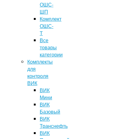
ОШС-
ШП
Комплект
ОШС-
Т
Все
товары
категории
Комплекты
для
контроля
ВИК
ВИК
Мини
ВИК
Базовый
ВИК
Транснефть
ВИК