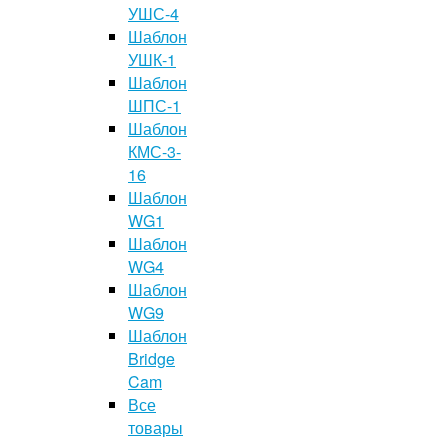
УШС-4
Шаблон
УШК-1
Шаблон
ШПС-1
Шаблон
КМС-3-
16
Шаблон
WG1
Шаблон
WG4
Шаблон
WG9
Шаблон
Bridge
Cam
Все
товары