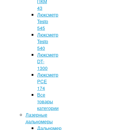
ПКМ
43
Люксметр
Testo
545
Люксметр
Testo
540
Люксметр
DT-
1300
Люксметр
PCE
174
Все
товары
категории
Лазерные
дальномеры
Дальномер