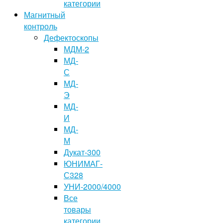
категории
Магнитный
контроль
Дефектоскопы
МДМ-2
МД-
С
МД-
Э
МД-
И
МД-
М
Дукат-300
ЮНИМАГ-
С328
УНИ-2000/4000
Все
товары
категории