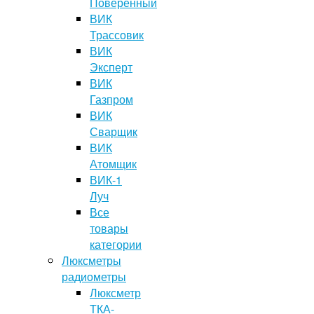
Поверенный
ВИК
Трассовик
ВИК
Эксперт
ВИК
Газпром
ВИК
Сварщик
ВИК
Атомщик
ВИК-1
Луч
Все
товары
категории
Люксметры
радиометры
Люксметр
ТКА-