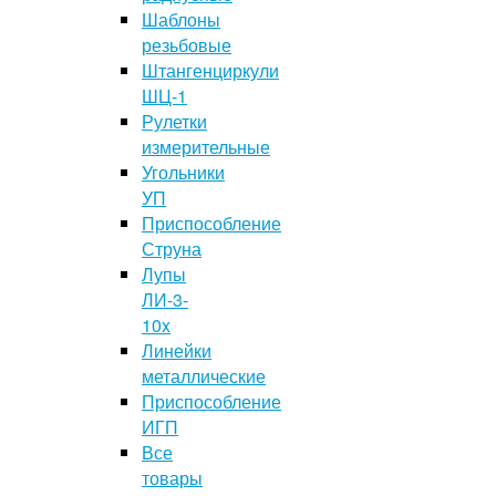
Шаблоны
резьбовые
Штангенциркули
ШЦ-1
Рулетки
измерительные
Угольники
УП
Приспособление
Струна
Лупы
ЛИ-3-
10x
Линейки
металлические
Приспособление
ИГП
Все
товары