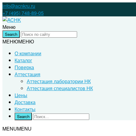
info@acnkru.ru
+7 (495) 748-89-05
Меню
МЕНЮ
МЕНЮ
О компании
Каталог
Поверка
Аттестация
Аттестация лаборатории НК
Аттестация специалистов НК
Цены
Доставка
Контакты
MENU
MENU