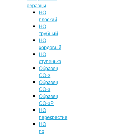
образцы
НО
плоский
НО
трубный
НО
хордовый
НО
ступенька
Образец
СО-2
Образец
СО-3
Образец
СО-3Р
НО
перекрестие
НО
по