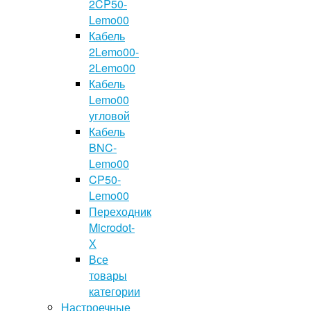
2CP50-
Lemo00
Кабель
2Lemo00-
2Lemo00
Кабель
Lemo00
угловой
Кабель
BNC-
Lemo00
CP50-
Lemo00
Переходник
Microdot-
Х
Все
товары
категории
Настроечные