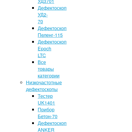
УД3701
Дефектоскоп
УД2-
70
Дефектоскоп
Пеленг-115
Дефектоскоп
Epoch
LTC
Все
товары
категории
Низкочастотные
дефектоскопы
Тестер
UK1401
Прибор
Бетон-70
Дефектоскоп
ANKER