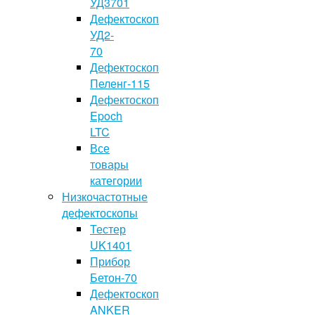
УД3701
Дефектоскоп
УД2-
70
Дефектоскоп
Пеленг-115
Дефектоскоп
Epoch
LTC
Все
товары
категории
Низкочастотные
дефектоскопы
Тестер
UK1401
Прибор
Бетон-70
Дефектоскоп
ANKER