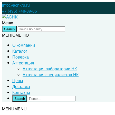
info@acnkru.ru
+7 (495) 748-89-05
Меню
МЕНЮ
МЕНЮ
О компании
Каталог
Поверка
Аттестация
Аттестация лаборатории НК
Аттестация специалистов НК
Цены
Доставка
Контакты
MENU
MENU