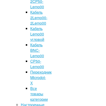
2CP50-
Lemo00
Кабель
2Lemo00-
2Lemo00
Кабель
Lemo00
угловой
Кабель
BNC-
Lemo00
CP50-
Lemo00
Переходник
Microdot-
Х
Все
товары
категории
Настроечные