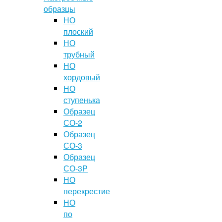
образцы
НО
плоский
НО
трубный
НО
хордовый
НО
ступенька
Образец
СО-2
Образец
СО-3
Образец
СО-3Р
НО
перекрестие
НО
по