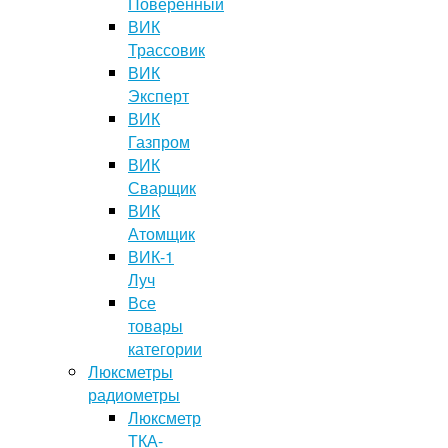
Поверенный
ВИК
Трассовик
ВИК
Эксперт
ВИК
Газпром
ВИК
Сварщик
ВИК
Атомщик
ВИК-1
Луч
Все
товары
категории
Люксметры
радиометры
Люксметр
ТКА-