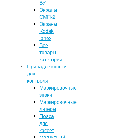
ВУ
Экраны
СМП-2
Экраны
Kodak
lanex
Все
товары
категории
Принадлежности
для
контроля
Маркировочные
знаки
Маркировочные
литеры
Пояса
для
кассет
Магнитный