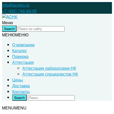
info@acnkru.ru
+7 (495) 748-89-05
Меню
МЕНЮ
МЕНЮ
О компании
Каталог
Поверка
Аттестация
Аттестация лаборатории НК
Аттестация специалистов НК
Цены
Доставка
Контакты
MENU
MENU