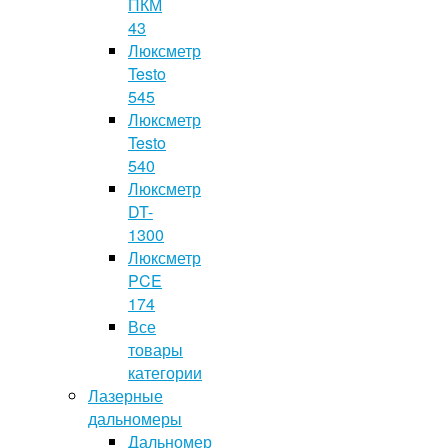
ПКМ
43
Люксметр
Testo
545
Люксметр
Testo
540
Люксметр
DT-
1300
Люксметр
PCE
174
Все
товары
категории
Лазерные
дальномеры
Дальномер