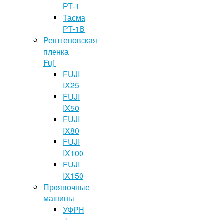
РТ-1
Тасма
РТ-1В
Рентгеновская
пленка
Fuji
FUJI
IX25
FUJI
IX50
FUJI
IX80
FUJI
IX100
FUJI
IX150
Проявочные
машины
УФРН