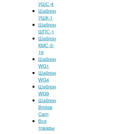
УШС-4
Шаблон
УШК-1
Шаблон
ШПС-1
Шаблон
КМС-3-
16
Шаблон
WG1
Шаблон
WG4
Шаблон
WG9
Шаблон
Bridge
Cam
Все
товары