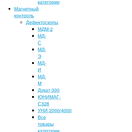
категории
Магнитный
контроль
Дефектоскопы
МДМ-2
МД-
С
МД-
Э
МД-
И
МД-
М
Дукат-300
ЮНИМАГ-
С328
УНИ-2000/4000
Все
товары
категории