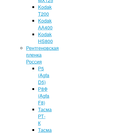
MX125
Kodak
T200
Kodak
АА400
Kodak
HS800
Рентгеновская
пленка
Россия
Р5
(Agfa
D5)
Р8Ф
(Agfa
F8)
Тасма
РТ-
К
Тасма