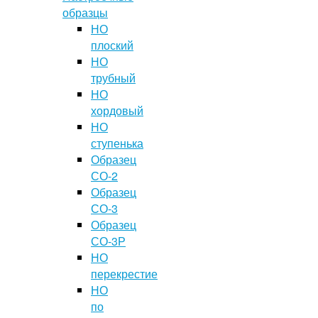
образцы
НО
плоский
НО
трубный
НО
хордовый
НО
ступенька
Образец
СО-2
Образец
СО-3
Образец
СО-3Р
НО
перекрестие
НО
по