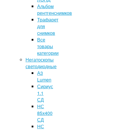
Альбом
рентгенснимков
Трафарет
для
снимков
Все
товары
категории
Негатоскопы
светодиодные
А3
Lumen
Сириус
1.1
СД
НС
85х400
СД
НС