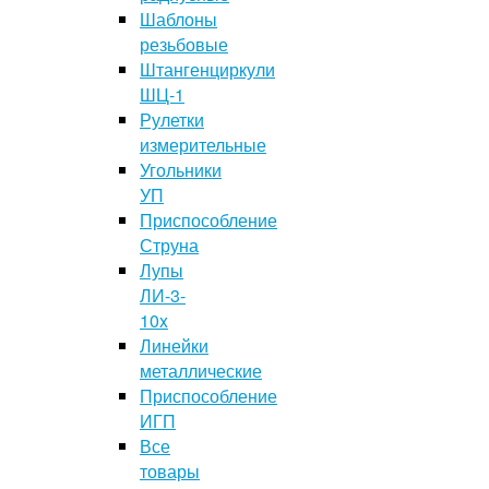
Шаблоны
резьбовые
Штангенциркули
ШЦ-1
Рулетки
измерительные
Угольники
УП
Приспособление
Струна
Лупы
ЛИ-3-
10x
Линейки
металлические
Приспособление
ИГП
Все
товары