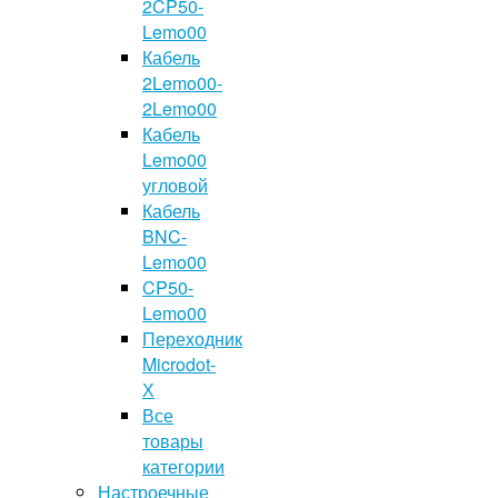
2CP50-
Lemo00
Кабель
2Lemo00-
2Lemo00
Кабель
Lemo00
угловой
Кабель
BNC-
Lemo00
CP50-
Lemo00
Переходник
Microdot-
Х
Все
товары
категории
Настроечные