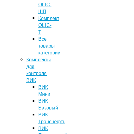
ОШС-
ШП
Комплект
ОШС-
Т
Все
товары
категории
Комплекты
для
контроля
ВИК
ВИК
Мини
ВИК
Базовый
ВИК
Транснефть
ВИК