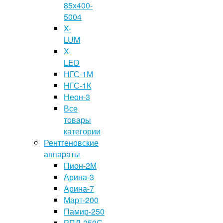
85х400-
5004
X-
LUM
X-
LED
НГС-1М
НГС-1К
Неон-3
Все
товары
категории
Рентгеновские
аппараты
Пион-2М
Арина-3
Арина-7
Март-200
Памир-250
РПД-250С