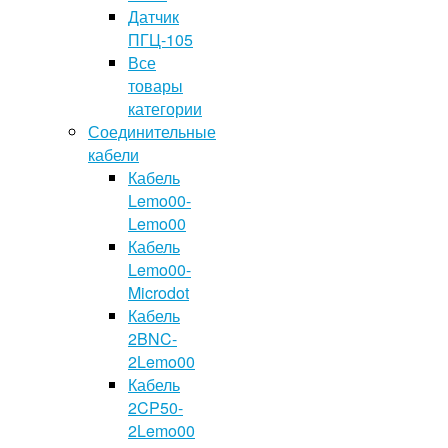
Датчик
ПГЦ-105
Все
товары
категории
Соединительные
кабели
Кабель
Lemo00-
Lemo00
Кабель
Lemo00-
Microdot
Кабель
2BNC-
2Lemo00
Кабель
2CP50-
2Lemo00