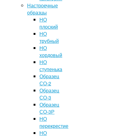
Настроечные
образцы
НО
плоский
НО
трубный
НО
хордовый
НО
ступенька
Образец
СО-2
Образец
СО-3
Образец
СО-3Р
НО
перекрестие
НО