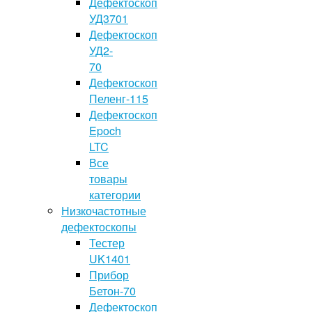
Дефектоскоп
УД3701
Дефектоскоп
УД2-
70
Дефектоскоп
Пеленг-115
Дефектоскоп
Epoch
LTC
Все
товары
категории
Низкочастотные
дефектоскопы
Тестер
UK1401
Прибор
Бетон-70
Дефектоскоп