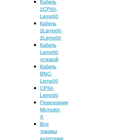
Кабель
2CP50-
Lemo00
Кабель
2Lemo00-
2Lemo00
Кабель
Lemo00
угловой
Кабель
BNC-
Lemo00
CP50-
Lemo00
Переходник
Microdot-
Х
Все
товары
категории