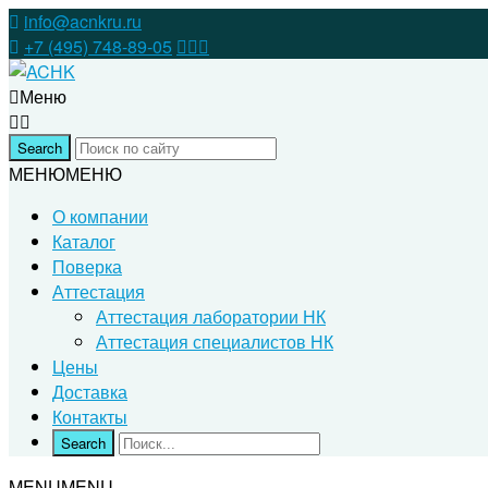
info@acnkru.ru
+7 (495) 748-89-05
Меню
МЕНЮ
МЕНЮ
О компании
Каталог
Поверка
Аттестация
Аттестация лаборатории НК
Аттестация специалистов НК
Цены
Доставка
Контакты
MENU
MENU