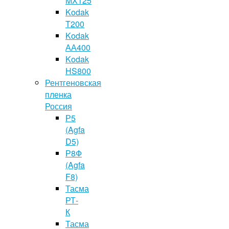
MX125
Kodak
T200
Kodak
АА400
Kodak
HS800
Рентгеновская
пленка
Россия
Р5
(Agfa
D5)
Р8Ф
(Agfa
F8)
Тасма
РТ-
К
Тасма