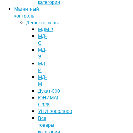
категории
Магнитный
контроль
Дефектоскопы
МДМ-2
МД-
С
МД-
Э
МД-
И
МД-
М
Дукат-300
ЮНИМАГ-
С328
УНИ-2000/4000
Все
товары
категории