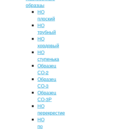
образцы
НО
плоский
НО
трубный
НО
хордовый
НО
ступенька
Образец
СО-2
Образец
СО-3
Образец
СО-3Р
НО
перекрестие
НО
по