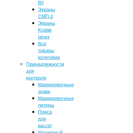
ВУ
Экраны
СМП-2
Экраны
Kodak
lanex
Все
товары
категории
Принадлежности
для
контроля
Маркировочные
знаки
Маркировочные
литеры
Пояса
для
кассет
Магнитный