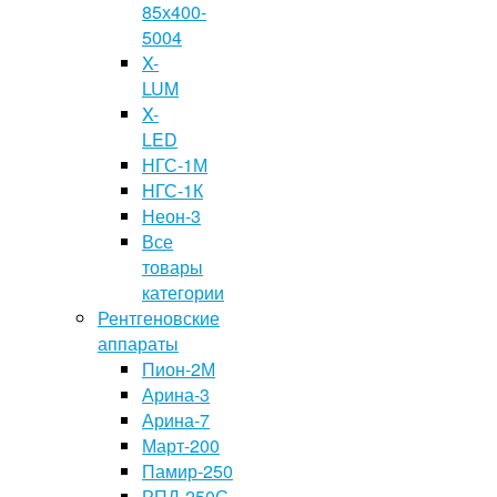
85х400-
5004
X-
LUM
X-
LED
НГС-1М
НГС-1К
Неон-3
Все
товары
категории
Рентгеновские
аппараты
Пион-2М
Арина-3
Арина-7
Март-200
Памир-250
РПД-250С