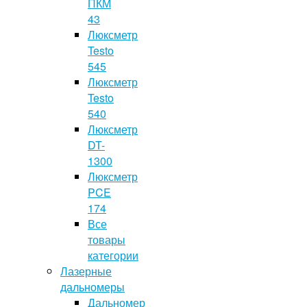
ПКМ
43
Люксметр
Testo
545
Люксметр
Testo
540
Люксметр
DT-
1300
Люксметр
PCE
174
Все
товары
категории
Лазерные
дальномеры
Дальномер