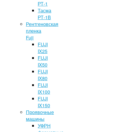
РТ-1
Тасма
РТ-1В
Рентгеновская
пленка
Fuji
FUJI
IX25
FUJI
IX50
FUJI
IX80
FUJI
IX100
FUJI
IX150
Проявочные
машины
УФРН