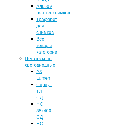
Альбом
рентгенснимков
Трафарет
для
снимков
Все
товары
категории
Негатоскопы
светодиодные
А3
Lumen
Сириус
1.1
СД
НС
85х400
СД
НС