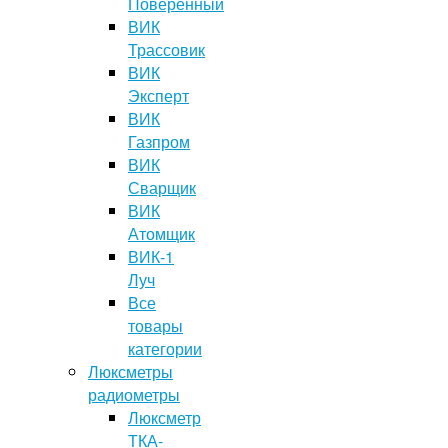
Поверенный
ВИК
Трассовик
ВИК
Эксперт
ВИК
Газпром
ВИК
Сварщик
ВИК
Атомщик
ВИК-1
Луч
Все
товары
категории
Люксметры
радиометры
Люксметр
ТКА-