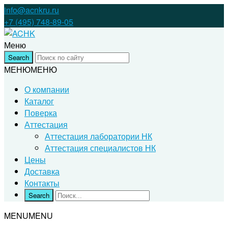
info@acnkru.ru
+7 (495) 748-89-05
Меню
МЕНЮ
МЕНЮ
О компании
Каталог
Поверка
Аттестация
Аттестация лаборатории НК
Аттестация специалистов НК
Цены
Доставка
Контакты
MENU
MENU