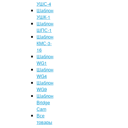
УШС-4
Шаблон
УШК-1
Шаблон
ШПС-1
Шаблон
КМС-3-
16
Шаблон
WG1
Шаблон
WG4
Шаблон
WG9
Шаблон
Bridge
Cam
Все
товары