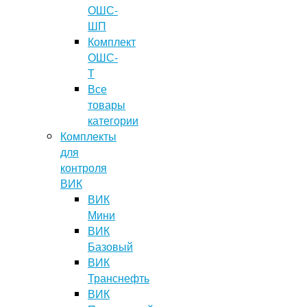
ОШС-
ШП
Комплект
ОШС-
Т
Все
товары
категории
Комплекты
для
контроля
ВИК
ВИК
Мини
ВИК
Базовый
ВИК
Транснефть
ВИК