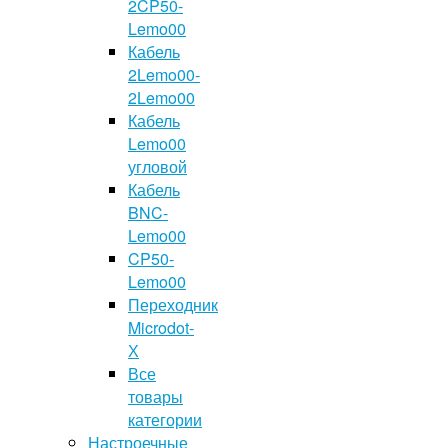
2CP50-
Lemo00
Кабель
2Lemo00-
2Lemo00
Кабель
Lemo00
угловой
Кабель
BNC-
Lemo00
CP50-
Lemo00
Переходник
Microdot-
Х
Все
товары
категории
Настроечные