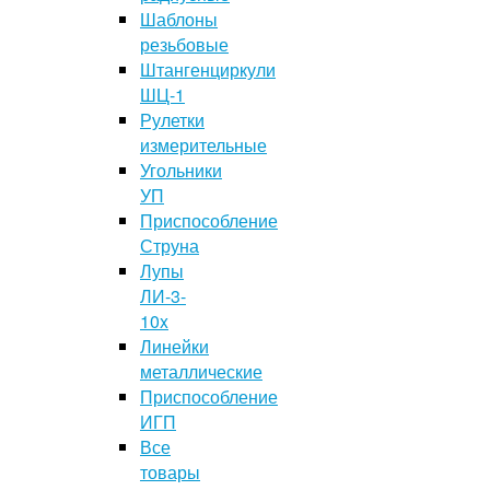
Шаблоны
резьбовые
Штангенциркули
ШЦ-1
Рулетки
измерительные
Угольники
УП
Приспособление
Струна
Лупы
ЛИ-3-
10x
Линейки
металлические
Приспособление
ИГП
Все
товары