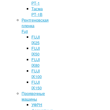
РТ-1
Тасма
РТ-1В
Рентгеновская
пленка
Fuji
FUJI
IX25
FUJI
IX50
FUJI
IX80
FUJI
IX100
FUJI
IX150
Проявочные
машины
УФРН