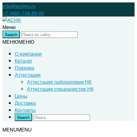
info@acnkru.ru
+7 (495) 748-89-05
Меню
МЕНЮ
МЕНЮ
О компании
Каталог
Поверка
Аттестация
Аттестация лаборатории НК
Аттестация специалистов НК
Цены
Доставка
Контакты
MENU
MENU