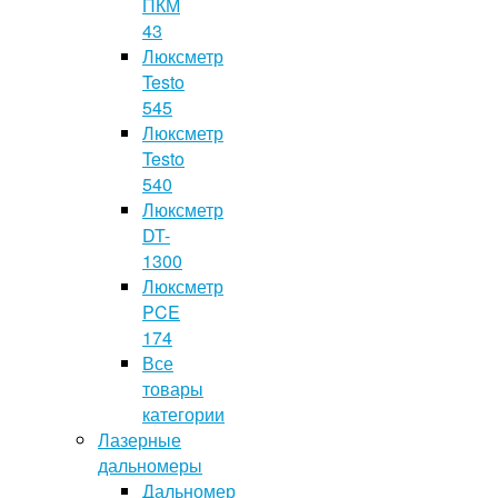
ПКМ
43
Люксметр
Testo
545
Люксметр
Testo
540
Люксметр
DT-
1300
Люксметр
PCE
174
Все
товары
категории
Лазерные
дальномеры
Дальномер