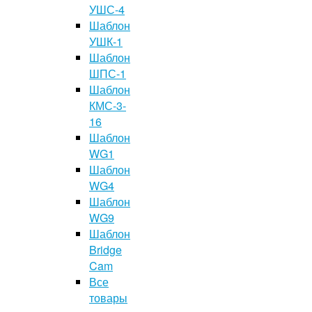
УШС-4
Шаблон
УШК-1
Шаблон
ШПС-1
Шаблон
КМС-3-
16
Шаблон
WG1
Шаблон
WG4
Шаблон
WG9
Шаблон
Bridge
Cam
Все
товары