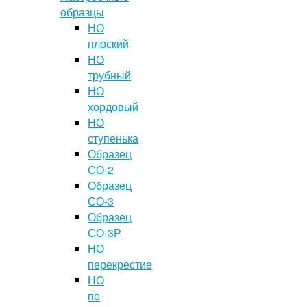
образцы
НО
плоский
НО
трубный
НО
хордовый
НО
ступенька
Образец
СО-2
Образец
СО-3
Образец
СО-3Р
НО
перекрестие
НО
по