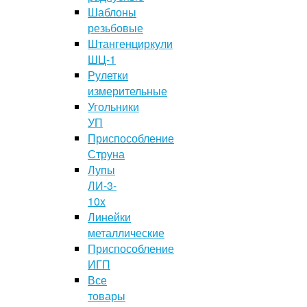
Шаблоны
резьбовые
Штангенциркули
ШЦ-1
Рулетки
измерительные
Угольники
УП
Приспособление
Струна
Лупы
ЛИ-3-
10x
Линейки
металлические
Приспособление
ИГП
Все
товары