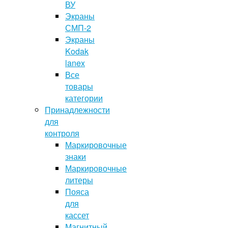
ВУ
Экраны
СМП-2
Экраны
Kodak
lanex
Все
товары
категории
Принадлежности
для
контроля
Маркировочные
знаки
Маркировочные
литеры
Пояса
для
кассет
Магнитный