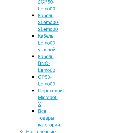
2CP50-
Lemo00
Кабель
2Lemo00-
2Lemo00
Кабель
Lemo00
угловой
Кабель
BNC-
Lemo00
CP50-
Lemo00
Переходник
Microdot-
Х
Все
товары
категории
Настроечные