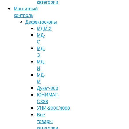
категории
Магнитный
контроль
Дефектоскопы
МДМ-2
МД-
С
МД-
Э
МД-
И
МД-
М
Дукат-300
ЮНИМАГ-
С328
УНИ-2000/4000
Все
товары
категории