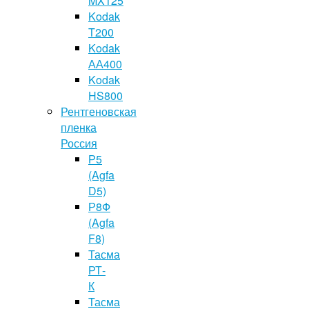
MX125
Kodak
T200
Kodak
АА400
Kodak
HS800
Рентгеновская
пленка
Россия
Р5
(Agfa
D5)
Р8Ф
(Agfa
F8)
Тасма
РТ-
К
Тасма