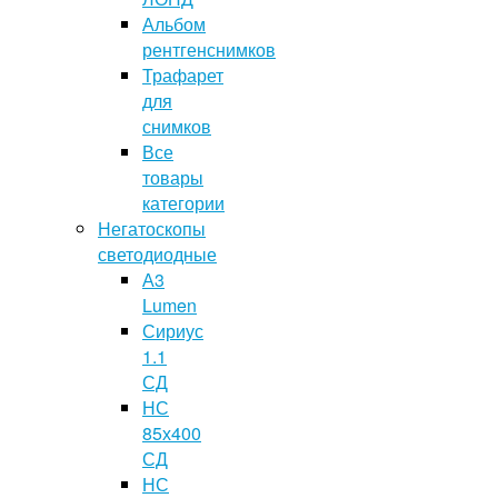
Альбом
рентгенснимков
Трафарет
для
снимков
Все
товары
категории
Негатоскопы
светодиодные
А3
Lumen
Сириус
1.1
СД
НС
85х400
СД
НС