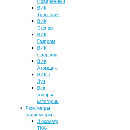
Поверенный
ВИК
Трассовик
ВИК
Эксперт
ВИК
Газпром
ВИК
Сварщик
ВИК
Атомщик
ВИК-1
Луч
Все
товары
категории
Люксметры
радиометры
Люксметр
ТКА-