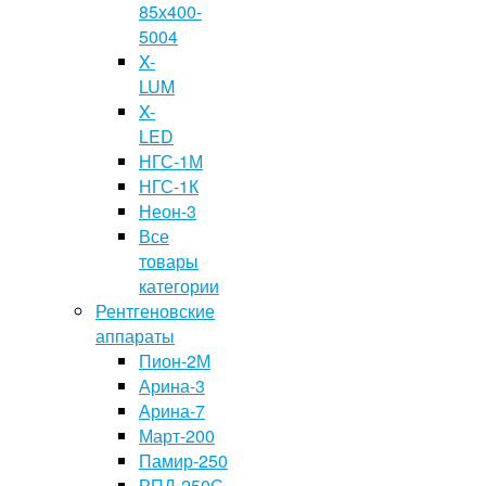
85х400-
5004
X-
LUM
X-
LED
НГС-1М
НГС-1К
Неон-3
Все
товары
категории
Рентгеновские
аппараты
Пион-2М
Арина-3
Арина-7
Март-200
Памир-250
РПД-250С