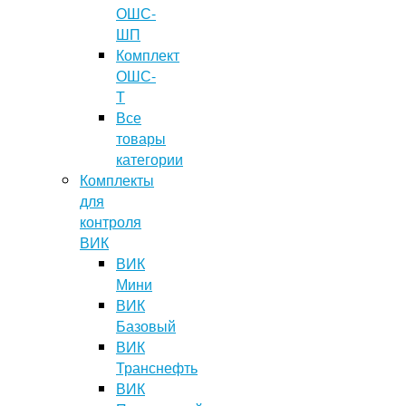
ОШС-
ШП
Комплект
ОШС-
Т
Все
товары
категории
Комплекты
для
контроля
ВИК
ВИК
Мини
ВИК
Базовый
ВИК
Транснефть
ВИК