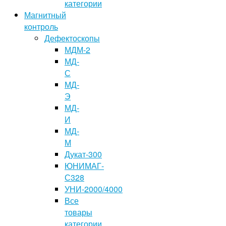
категории
Магнитный
контроль
Дефектоскопы
МДМ-2
МД-
С
МД-
Э
МД-
И
МД-
М
Дукат-300
ЮНИМАГ-
С328
УНИ-2000/4000
Все
товары
категории