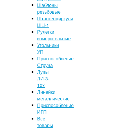
Шаблоны
резьбовые
Штангенциркули
ШЦ-1
Рулетки
измерительные
Угольники
УП
Приспособление
Струна
Лупы
ЛИ-3-
10x
Линейки
металлические
Приспособление
ИГП
Все
товары