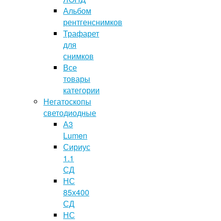
Альбом
рентгенснимков
Трафарет
для
снимков
Все
товары
категории
Негатоскопы
светодиодные
А3
Lumen
Сириус
1.1
СД
НС
85х400
СД
НС