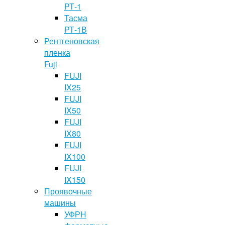
РТ-1
Тасма
РТ-1В
Рентгеновская
пленка
Fuji
FUJI
IX25
FUJI
IX50
FUJI
IX80
FUJI
IX100
FUJI
IX150
Проявочные
машины
УФРН