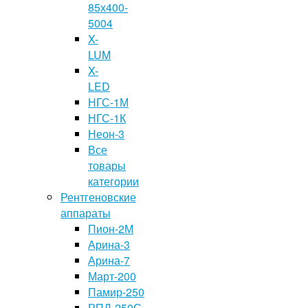
85х400-
5004
X-
LUM
X-
LED
НГС-1М
НГС-1К
Неон-3
Все
товары
категории
Рентгеновские
аппараты
Пион-2М
Арина-3
Арина-7
Март-200
Памир-250
РПД-250С