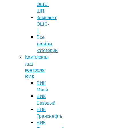
ОШС-
ШП
Комплект
ОШС-
Т
Все
товары
категории
Комплекты
для
контроля
ВИК
ВИК
Мини
ВИК
Базовый
ВИК
Транснефть
ВИК