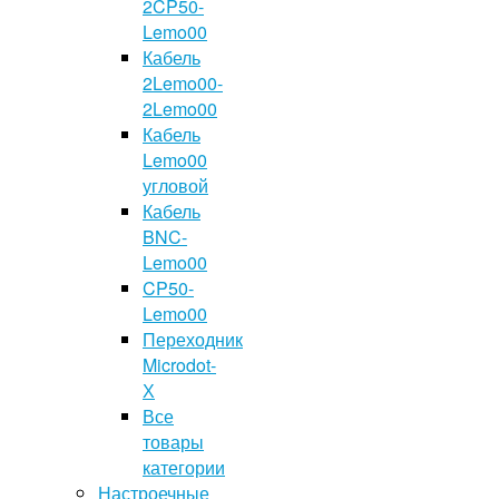
2CP50-
Lemo00
Кабель
2Lemo00-
2Lemo00
Кабель
Lemo00
угловой
Кабель
BNC-
Lemo00
CP50-
Lemo00
Переходник
Microdot-
Х
Все
товары
категории
Настроечные