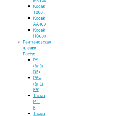
MX125
Kodak
T200
Kodak
АА400
Kodak
HS800
Рентгеновская
пленка
Россия
Р5
(Agfa
D5)
Р8Ф
(Agfa
F8)
Тасма
РТ-
К
Тасма