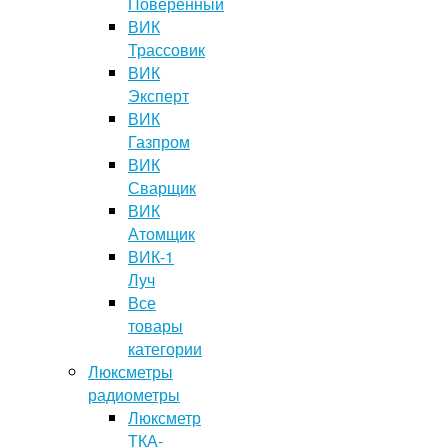
Поверенный
ВИК
Трассовик
ВИК
Эксперт
ВИК
Газпром
ВИК
Сварщик
ВИК
Атомщик
ВИК-1
Луч
Все
товары
категории
Люксметры
радиометры
Люксметр
ТКА-