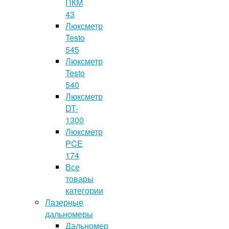
ПКМ
43
Люксметр
Testo
545
Люксметр
Testo
540
Люксметр
DT-
1300
Люксметр
PCE
174
Все
товары
категории
Лазерные
дальномеры
Дальномер