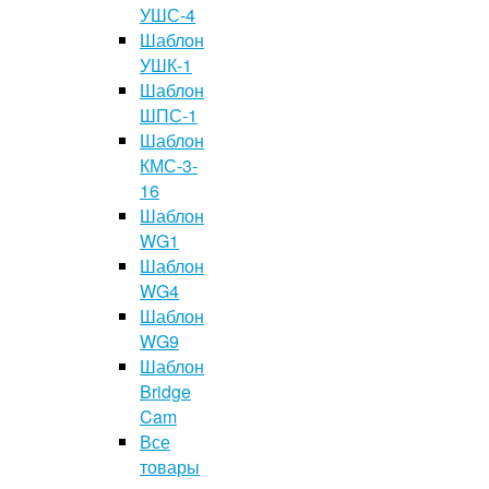
УШС-4
Шаблон
УШК-1
Шаблон
ШПС-1
Шаблон
КМС-3-
16
Шаблон
WG1
Шаблон
WG4
Шаблон
WG9
Шаблон
Bridge
Cam
Все
товары