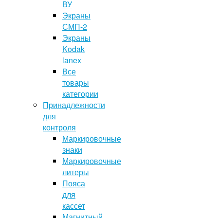
ВУ
Экраны
СМП-2
Экраны
Kodak
lanex
Все
товары
категории
Принадлежности
для
контроля
Маркировочные
знаки
Маркировочные
литеры
Пояса
для
кассет
Магнитный