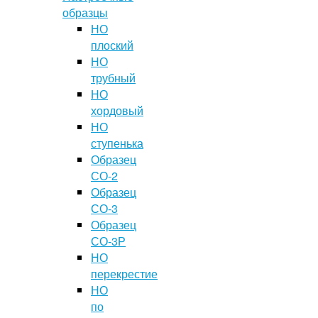
образцы
НО
плоский
НО
трубный
НО
хордовый
НО
ступенька
Образец
СО-2
Образец
СО-3
Образец
СО-3Р
НО
перекрестие
НО
по