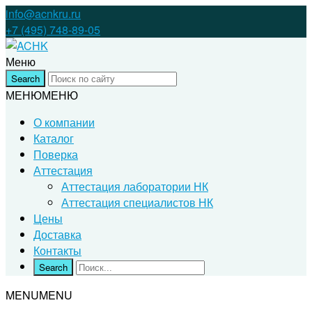
info@acnkru.ru
+7 (495) 748-89-05
Меню
МЕНЮ
МЕНЮ
О компании
Каталог
Поверка
Аттестация
Аттестация лаборатории НК
Аттестация специалистов НК
Цены
Доставка
Контакты
MENU
MENU